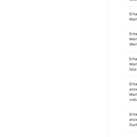
Erha
Mar
Erha
Mark
Wer
Erha
Mar
hin
Erha
anze
Mark
voda
Erha
anze
Such