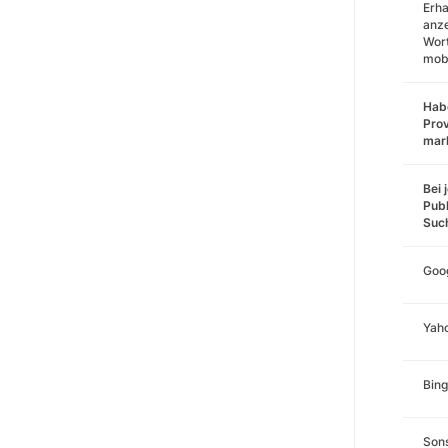
Erha
anz
Wort
mobi
Habe
Prov
mar
Bei 
Publ
Suc
Goo
Yah
Bing
Sons