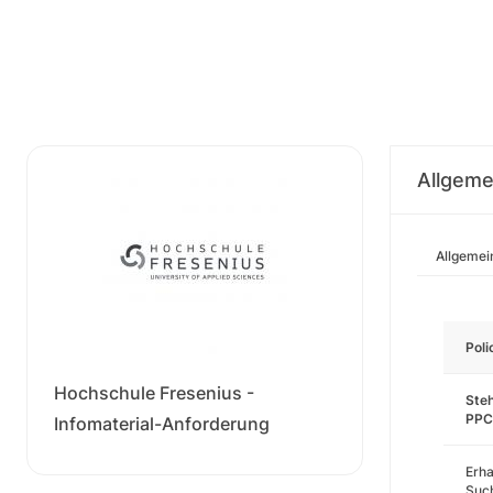
Allgeme
Allgemei
Pol
Hochschule Fresenius -
Steh
PPC
Infomaterial-Anforderung
Erha
Such