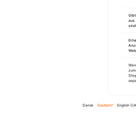
Gibt
aus 
sin
Erha
Anze
Webs
Wenn
zum 
Shop
sepa
Dansk
Deutsch
English (U
*