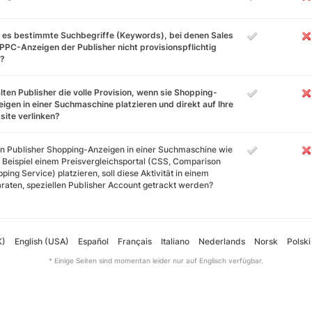
 es bestimmte Suchbegriffe (Keywords), bei denen Sales
PPC-Anzeigen der Publisher nicht provisionspflichtig
d?
lten Publisher die volle Provision, wenn sie Shopping-
igen in einer Suchmaschine platzieren und direkt auf Ihre
ite verlinken?
 Publisher Shopping-Anzeigen in einer Suchmaschine wie
Beispiel einem Preisvergleichsportal (CSS, Comparison
ping Service) platzieren, soll diese Aktivität in einem
raten, speziellen Publisher Account getrackt werden?
K)
English (USA)
Español
Français
Italiano
Nederlands
Norsk
Polski
* Einige Seiten sind momentan leider nur auf Englisch verfügbar.