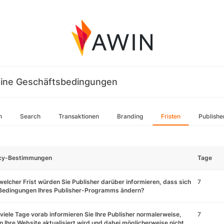
ine Geschäftsbedingungen
n
Search
Transaktionen
Branding
Fristen
Publishe
icy-Bestimmungen
Tage
welcher Frist würden Sie Publisher darüber informieren, dass sich
7
 Bedingungen Ihres Publisher-Programms ändern?
viele Tage vorab informieren Sie Ihre Publisher normalerweise,
7
 Ihre Website aktualisiert wird und dabei möglicherweise nicht