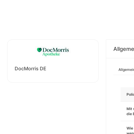
Allgeme
DocMorris DE
Allgemei
Pol
Mit 
die
Wie 
wenn