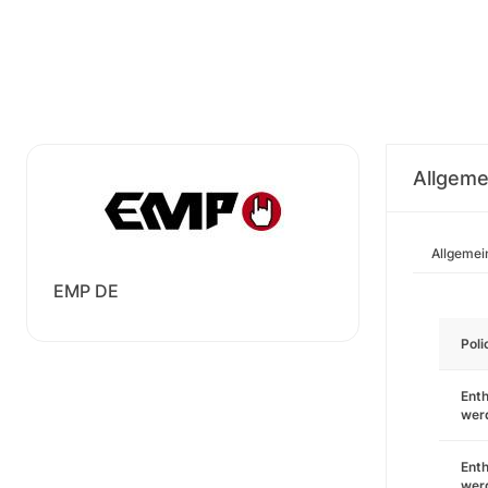
Allgeme
Allgemei
EMP DE
Pol
Enth
wer
Enth
wer