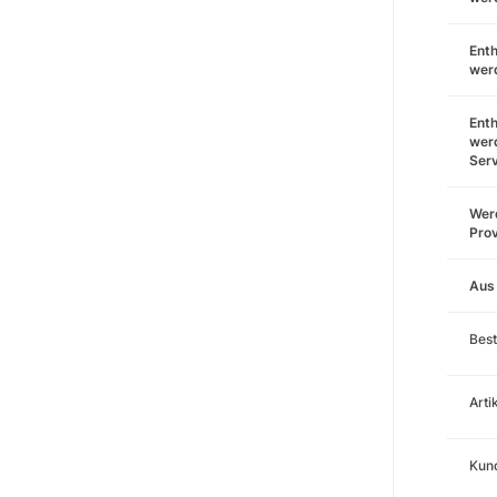
Enth
wer
Enth
wer
Ser
Werd
Prov
Aus
Best
Art
Kund