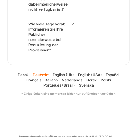
dabei möglicherweise
nicht verfügbar ist?
Wie viele Tage vorab
7
informieren Sie Ihre
Publisher
normalerweise bei
Reduzierung der
Provisionen?
Dansk
Deutsch
English (UK)
English (USA)
Español
*
Français
Italiano
Nederlands
Norsk
Polski
Português (Brasil)
Svenska
* Einige Seiten sind momentan leider nur auf Englisch verfügbar.
Datenschutzrichtlinie
|
Benutzervereinbarung
|
© AWIN LTD 2026