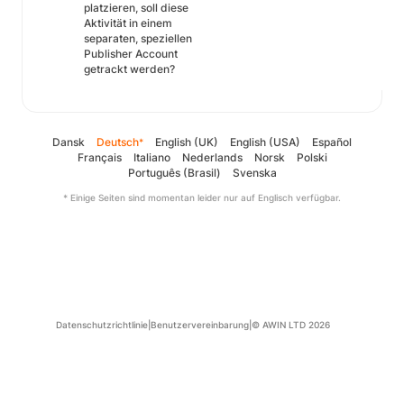
platzieren, soll diese
Aktivität in einem
separaten, speziellen
Publisher Account
getrackt werden?
Dansk
Deutsch
English (UK)
English (USA)
Español
*
Français
Italiano
Nederlands
Norsk
Polski
Português (Brasil)
Svenska
* Einige Seiten sind momentan leider nur auf Englisch verfügbar.
Datenschutzrichtlinie
|
Benutzervereinbarung
|
© AWIN LTD 2026