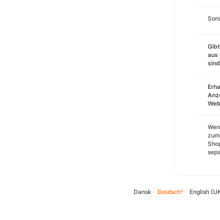
Sons
Gibt
aus 
sin
Erha
Anze
Webs
Wenn
zum 
Shop
sepa
Dansk
Deutsch
English (U
*