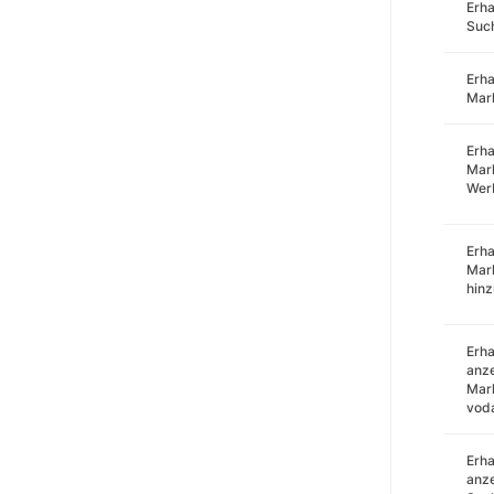
Erha
Such
Erha
Mar
Erha
Mark
Wer
Erha
Mar
hin
Erha
anze
Mark
voda
Erha
anze