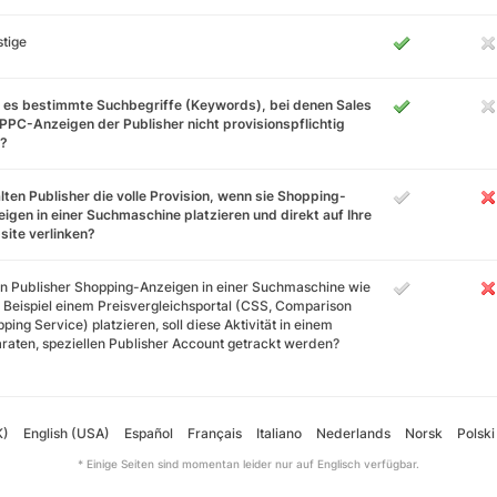
tige
 es bestimmte Suchbegriffe (Keywords), bei denen Sales
PPC-Anzeigen der Publisher nicht provisionspflichtig
d?
lten Publisher die volle Provision, wenn sie Shopping-
igen in einer Suchmaschine platzieren und direkt auf Ihre
ite verlinken?
 Publisher Shopping-Anzeigen in einer Suchmaschine wie
Beispiel einem Preisvergleichsportal (CSS, Comparison
ping Service) platzieren, soll diese Aktivität in einem
raten, speziellen Publisher Account getrackt werden?
K)
English (USA)
Español
Français
Italiano
Nederlands
Norsk
Polski
* Einige Seiten sind momentan leider nur auf Englisch verfügbar.