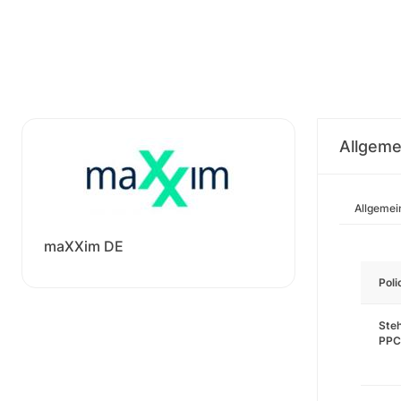
Allgeme
Allgemei
maXXim DE
Pol
Steh
PPC