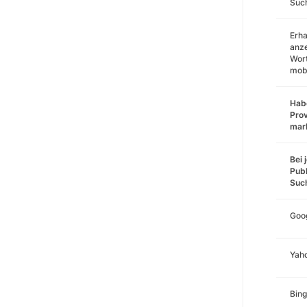
Such
Erha
anz
Wort
mobi
Habe
Prov
mar
Bei 
Publ
Suc
Goo
Yah
Bing