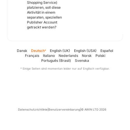
Shopping Service)
platzieren, soll diese
Aktivität in einem
separaten, speziellen
Publisher Account
getrackt werden?
Dansk
Deutsch
English (UK)
English (USA)
Español
*
Français
Italiano
Nederlands
Norsk
Polski
Português (Brasil)
Svenska
* Einige Seiten sind momentan leider nur auf Englisch verfügbar.
Datenschutzrichtlinie
|
Benutzervereinbarung
|
© AWIN LTD 2026