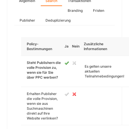
Allgemein
Search
Transaktionen
Branding
Fristen
Publisher
Deduplizierung
Policy-
Zusätzliche
Ja
Nein
Bestimmungen
Informationen
Steht Publishern die
Es gelten unsere
volle Provision zu,
aktuellen
wenn sie für Sie
Teilnahmebedingungen!
über PPC werben?
Erhalten Publisher
die volle Provision,
wenn sie aus
Suchmaschinen
direkt auf Ihre
Website verlinken?