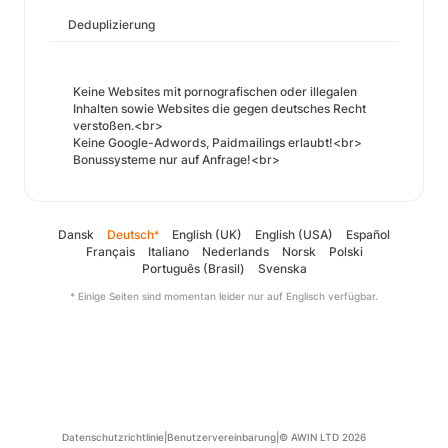
Deduplizierung
Keine Websites mit pornografischen oder illegalen
Inhalten sowie Websites die gegen deutsches Recht
verstoßen.<br>
Keine Google-Adwords, Paidmailings erlaubt!<br>
Bonussysteme nur auf Anfrage!<br>
Dansk
Deutsch
English (UK)
English (USA)
Español
*
Français
Italiano
Nederlands
Norsk
Polski
Português (Brasil)
Svenska
* Einige Seiten sind momentan leider nur auf Englisch verfügbar.
Datenschutzrichtlinie
|
Benutzervereinbarung
|
© AWIN LTD 2026