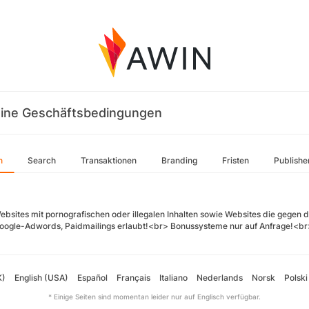
ine Geschäftsbedingungen
n
Search
Transaktionen
Branding
Fristen
Publishe
ebsites mit pornografischen oder illegalen Inhalten sowie Websites die gegen
oogle-Adwords, Paidmailings erlaubt!<br> Bonussysteme nur auf Anfrage!<br
K)
English (USA)
Español
Français
Italiano
Nederlands
Norsk
Polski
* Einige Seiten sind momentan leider nur auf Englisch verfügbar.