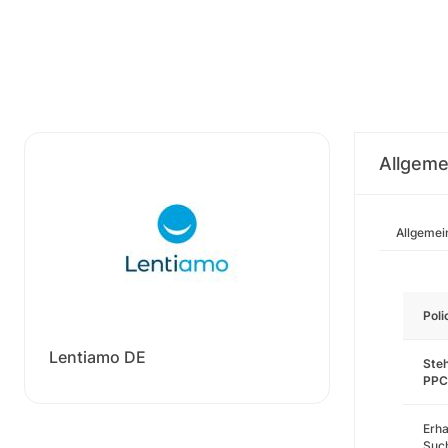
Allgeme
Allgemei
Pol
Lentiamo DE
Steh
PPC
Erha
Such