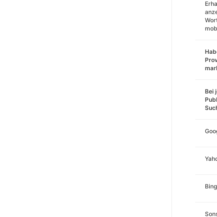
Erha
anz
Wort
mobi
Habe
Prov
mar
Bei 
Publ
Suc
Goo
Yah
Bing
Sons