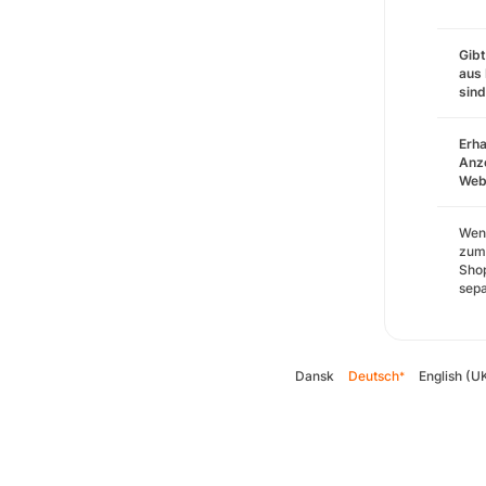
Gibt
aus 
sin
Erha
Anze
Webs
Wenn
zum 
Shop
sepa
Dansk
Deutsch
English (U
*