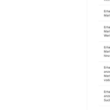
Erha
Mar
Erha
Mark
Wer
Erha
Mar
hin
Erha
anze
Mark
voda
Erha
anze
Such