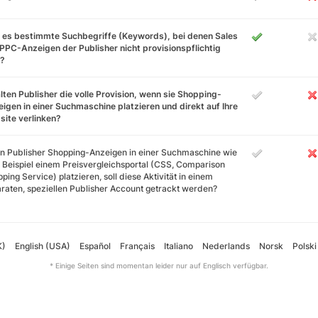
 es bestimmte Suchbegriffe (Keywords), bei denen Sales
PPC-Anzeigen der Publisher nicht provisionspflichtig
d?
lten Publisher die volle Provision, wenn sie Shopping-
igen in einer Suchmaschine platzieren und direkt auf Ihre
ite verlinken?
 Publisher Shopping-Anzeigen in einer Suchmaschine wie
Beispiel einem Preisvergleichsportal (CSS, Comparison
ping Service) platzieren, soll diese Aktivität in einem
raten, speziellen Publisher Account getrackt werden?
K)
English (USA)
Español
Français
Italiano
Nederlands
Norsk
Polski
* Einige Seiten sind momentan leider nur auf Englisch verfügbar.