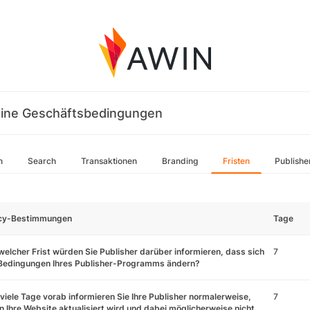
ine Geschäftsbedingungen
n
Search
Transaktionen
Branding
Fristen
Publishe
icy-Bestimmungen
Tage
welcher Frist würden Sie Publisher darüber informieren, dass sich
7
 Bedingungen Ihres Publisher-Programms ändern?
viele Tage vorab informieren Sie Ihre Publisher normalerweise,
7
 Ihre Website aktualisiert wird und dabei möglicherweise nicht