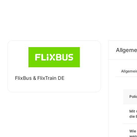
Allgeme
Allgemei
FlixBus & FlixTrain DE
Pol
Mit 
die
Wie 
wenn