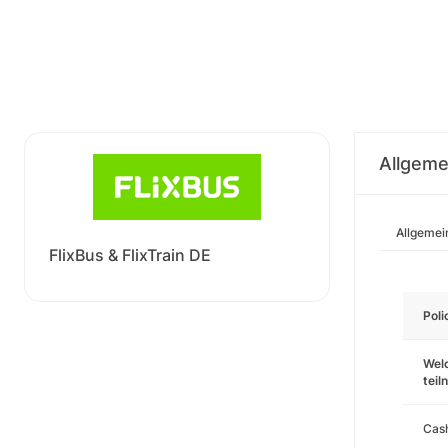
Allgeme
Allgemei
FlixBus & FlixTrain DE
Pol
Wel
tei
Cas