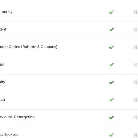
munity
tent
ount Codes (Rabatte & Coupons)
il
lty
rch
vioural Retargeting
ia Brokers