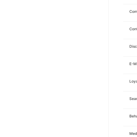
Com
Con
Disc
E-Ma
Loya
Sea
Beha
Med