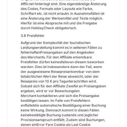
Affili.net hinterlegt sind. Eine eigenständige Änderung
des Codes, Formats oder Layouts wie Farbe,
Schriftart etc. ist nicht erlaubt. In Ausnahmefällen ist
eine Änderung der Werbemittel und Texte möglich.
Hierfür ist eine Absprache mit und die Freigabe
durch HolidayCheck obligatorisch.
3.8 Preisfehler
Aufgrund der Komplexität der touristischen
Leistungserstellung kommt es in seltenen Fällen zu
fehlerhaftenPreisangaben auf den Angeboten
des Merchants. Für den Affiliate erkennbare
Preisfehler dürfen keinesfallsvon diesem beworben
werden. Dies ist insbesondere dann der Fall, wenn
der ausgewiesene Reisepreiserkennbar von dem
tatsächlichen Wert der Reise abweicht, oder der
Reisepreis von 10 € pro Tagunterschritten wird.
Sobald sich für den Affiliate Zweifel an Preisangaben
ergeben, wird er vor Bewerbungden
Merchant kontaktieren und sich die Preisangabe
bestätigen lassen. Im Falle von Preisfehlern
entfaltetdie automatische Bestätigung einer Buchung
keine Wirkung. Demnach kommt in diesen Fällen
keinebestätigte Buchung zustande und jeglicher
Provisionsanspruch entfällt. Zudem sind Buchungen,
denen einError Fare Cookie als Last Cookie