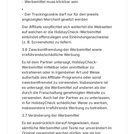
· Werbemittel muss klickbar sein
· Der Trackingcookie darf nur für den jeweils
angezeigten Merchant gesetzt werden
Der Affiliate verpflichtet sich weiterhin die Webseiten
auf welchen er die HolidayCheck-Werbemittel
einbindet offenzulegen und Einbindungsnachweise
(z. B. Screenshots) zu liefern.
3.6 Zweckentfremdung der Werbemittel sowie
irreführende/schädliche Werbung
Es ist dem Partner untersagt, HolidayCheck-
Werbemittel mittelbar oder unmittelbar zu
extrahieren oder in irgendeiner Art und Weise
außerhalb des Affiliate-Programms oder sonst
zweckentfremdet zu verwenden. Insbesondere ist
es untersagt, die Werbemittel auf anderen als der
durch die Freischaltung genehmigten Website zu
verwenden. Auch hat der Partner es zu unterlassen,
in für HolidayCheck schädlicher Weise zu werben,
insbesondere irreführende Werbung zu betreiben.
3.7 Veränderung der Werbemittel
Es sei ausdrücklich darauf hingewiesen, dass
sämtliche Werbemittel und Texte nur unverändert im
Original verwendet werden dürfen, wie sie bei