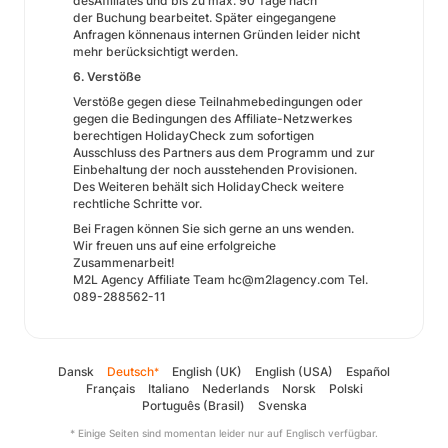
desAffiliates und bis zu max. 90 Tage nach
der Buchung bearbeitet. Später eingegangene
Anfragen könnenaus internen Gründen leider nicht
mehr berücksichtigt werden.
6. Verstöße
Verstöße gegen diese Teilnahmebedingungen oder
gegen die Bedingungen des Affiliate-Netzwerkes
berechtigen HolidayCheck zum sofortigen
Ausschluss des Partners aus dem Programm und zur
Einbehaltung der noch ausstehenden Provisionen.
Des Weiteren behält sich HolidayCheck weitere
rechtliche Schritte vor.
Bei Fragen können Sie sich gerne an uns wenden.
Wir freuen uns auf eine erfolgreiche
Zusammenarbeit!
M2L Agency Affiliate Team hc@m2lagency.com Tel.
089-288562-11
Dansk
Deutsch
English (UK)
English (USA)
Español
*
Français
Italiano
Nederlands
Norsk
Polski
Português (Brasil)
Svenska
* Einige Seiten sind momentan leider nur auf Englisch verfügbar.