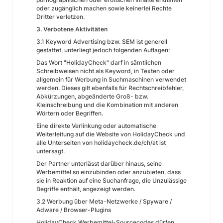
oder zugänglich machen sowie keinerlei Rechte
Dritter verletzen.
3. Verbotene Aktivitäten
3.1 Keyword Advertising bzw. SEM ist generell
gestattet, unterliegt jedoch folgenden Auflagen:
Das Wort "HolidayCheck" darf in sämtlichen
Schreibweisen nicht als Keyword, in Texten oder
allgemein für Werbung in Suchmaschinen verwendet
werden. Dieses gilt ebenfalls für Rechtschreibfehler,
Abkürzungen, abgeänderte Groß- bzw.
Kleinschreibung und die Kombination mit anderen
Wörtern oder Begriffen.
Eine direkte Verlinkung oder automatische
Weiterleitung auf die Website von HolidayCheck und
alle Unterseiten von holidaycheck.de/ch/at ist
untersagt.
Der Partner unterlässt darüber hinaus, seine
Werbemittel so einzubinden oder anzubieten, dass
sie in Reaktion auf eine Suchanfrage, die Unzulässige
Begriffe enthält, angezeigt werden.
3.2 Werbung über Meta-Netzwerke / Spyware /
Adware / Browser-Plugins
HolidayCheck Werbemittel-Sourcecodes dürfen