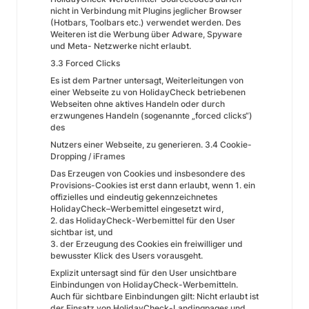
nicht in Verbindung mit Plugins jeglicher Browser
(Hotbars, Toolbars etc.) verwendet werden. Des
Weiteren ist die Werbung über Adware, Spyware
und Meta- Netzwerke nicht erlaubt.
3.3 Forced Clicks
Es ist dem Partner untersagt, Weiterleitungen von
einer Webseite zu von HolidayCheck betriebenen
Webseiten ohne aktives Handeln oder durch
erzwungenes Handeln (sogenannte „forced clicks“)
des
Nutzers einer Webseite, zu generieren. 3.4 Cookie-
Dropping / iFrames
Das Erzeugen von Cookies und insbesondere des
Provisions-Cookies ist erst dann erlaubt, wenn 1. ein
offizielles und eindeutig gekennzeichnetes
HolidayCheck–Werbemittel eingesetzt wird,
2. das HolidayCheck-Werbemittel für den User
sichtbar ist, und
3. der Erzeugung des Cookies ein freiwilliger und
bewusster Klick des Users vorausgeht.
Explizit untersagt sind für den User unsichtbare
Einbindungen von HolidayCheck-Werbemitteln.
Auch für sichtbare Einbindungen gilt: Nicht erlaubt ist
der Einsatz von HolidayCheck-Landingpages und