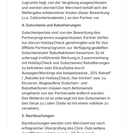
zugrunde liegt, von der Vergütung ausgeschlossen
und werden storniert.Der Merchant behält sich die
Weitergabe entstandener Kosten dieser Bewerbung
(u.a. Callcenterkostenetc.) an den Partner vor.
4. Gutscheine und Rabattierungen
Gutscheinportale sind von der Bewerbung des
Partnerprogramms ausgeschlossen. Partner dürfen
nur dievon HolidayCheck genehmigten und für das
Affiliate Partnerprogramm zur Verfügung gestellten
Gutscheineoder Rabattaktionen bewerben. Es ist
untersagt irreführende Werbung in Zusammenhang
mit HolidayCheck und Gutscheinen/ Rabattierungen
zu betreiben oder Klicks/Sales durch
Aussagen/Wordings wie beispielsweise „30% Rabatt“
/ „Rabatte bei HolidayCheck, hier klicken“ usw. zu
forcieren. Abgelaufene Gutschein- und
Rabattaktionen müssen nach Aktionsende
umgehend von der Partnerseite entfernt werden.
Des Weiteren ist es untersagt mit den Gutscheinen in
den Serps zu Listen (Seite ist mit einem nofollow zu
versehen).
5. Nachbuchungen
Nachbuchungen werden vom Merchant nur nach
erfolgreicher Überprüfung des Click-Outs seitens