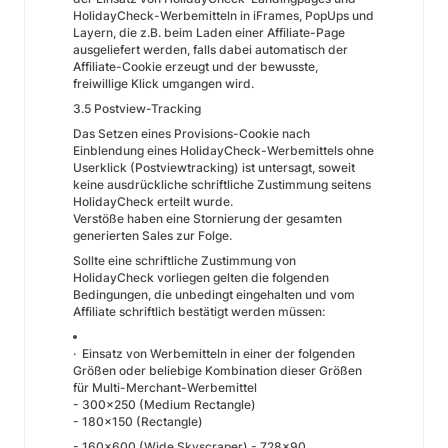
HolidayCheck-Werbemitteln in iFrames, PopUps und
Layern, die z.B. beim Laden einer Affiliate-Page
ausgeliefert werden, falls dabei automatisch der
Affiliate-Cookie erzeugt und der bewusste,
freiwillige Klick umgangen wird.
3.5 Postview-Tracking
Das Setzen eines Provisions-Cookie nach
Einblendung eines HolidayCheck-Werbemittels ohne
Userklick (Postviewtracking) ist untersagt, soweit
keine ausdrückliche schriftliche Zustimmung seitens
HolidayCheck erteilt wurde.
Verstöße haben eine Stornierung der gesamten
generierten Sales zur Folge.
Sollte eine schriftliche Zustimmung von
HolidayCheck vorliegen gelten die folgenden
Bedingungen, die unbedingt eingehalten und vom
Affiliate schriftlich bestätigt werden müssen:
· Einsatz von Werbemitteln in einer der folgenden
Größen oder beliebige Kombination dieser Größen
für Multi-Merchant-Werbemittel
- 300x250 (Medium Rectangle)
- 180x150 (Rectangle)
- 160x600 (Wide Skyscraper) - 728x90