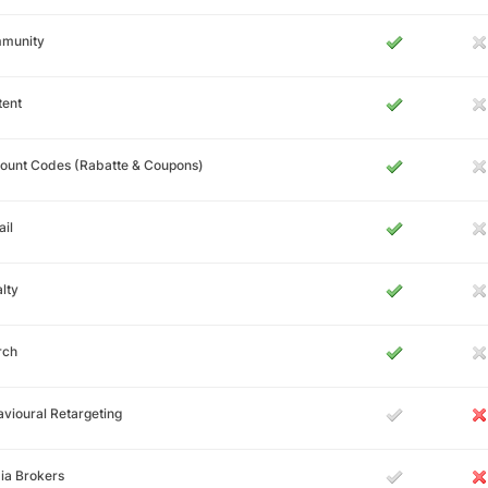
munity
tent
ount Codes (Rabatte & Coupons)
il
lty
rch
vioural Retargeting
ia Brokers