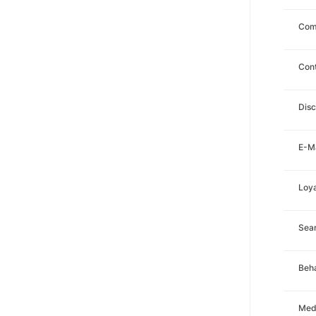
Com
Con
Disc
E-Ma
Loya
Sea
Beha
Med