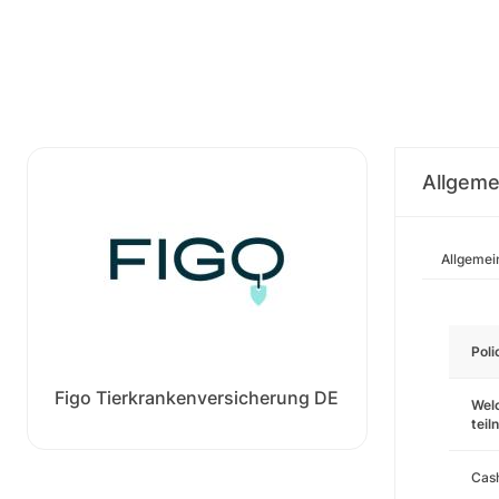
Allgeme
Allgemei
Pol
Figo Tierkrankenversicherung DE
Wel
tei
Cas