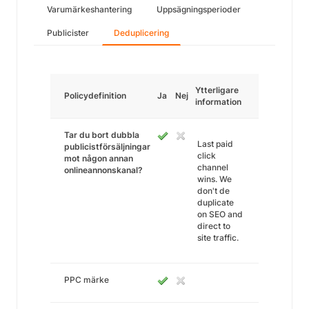
Varumärkeshantering
Uppsägningsperioder
Publicister
Deduplicering
Ytterligare
Policydefinition
Ja
Nej
information
Tar du bort dubbla
Last paid
publicistförsäljningar
click
mot någon annan
channel
onlineannonskanal?
wins. We
don't de
duplicate
on SEO and
direct to
site traffic.
PPC märke