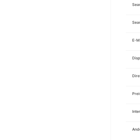
Sea
Sear
E-M
Disp
Dire
Prei
Int
Ande