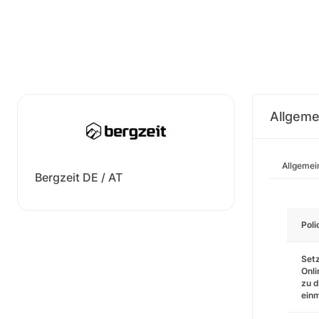
Allgeme
Allgemei
Bergzeit DE / AT
Pol
Setz
Onli
zu d
einm