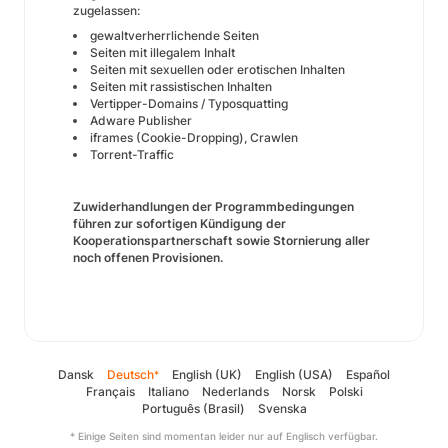
zugelassen:
gewaltverherrlichende Seiten
Seiten mit illegalem Inhalt
Seiten mit sexuellen oder erotischen Inhalten
Seiten mit rassistischen Inhalten
Vertipper-Domains / Typosquatting
Adware Publisher
iframes (Cookie-Dropping), Crawlen
Torrent-Traffic
Zuwiderhandlungen der Programmbedingungen
führen zur sofortigen Kündigung der
Kooperationspartnerschaft sowie Stornierung aller
noch offenen Provisionen.
Dansk
Deutsch
English (UK)
English (USA)
Español
*
Français
Italiano
Nederlands
Norsk
Polski
Português (Brasil)
Svenska
* Einige Seiten sind momentan leider nur auf Englisch verfügbar.