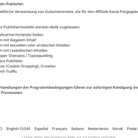
in-Publisher:
ießliche Verwendung von Gutscheincodes, die für den Affiliate Kanal freigege
de Publishermodelle werden
nicht
zugelassen:
ltverherrlichende Seiten
n mit illegalem Inhalt
en mit sexuellen oder erotischen Inhalten
n mit rassistischen Inhalten
ipper-Domains / Typosquatting
re Publisher
mes (Cookie-Dropping), Crawlen
nt-Traffic
handlungen der Programmbedingungen führen zur sofortigen Kündigung der 
 Provisionen.
K)
English (USA)
Español
Français
Italiano
Nederlands
Norsk
Polski
* Einige Seiten sind momentan leider nur auf Englisch verfügbar.