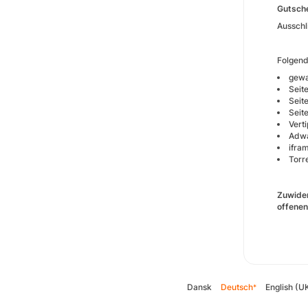
Gutsche
Ausschl
Folgen
gewa
Seite
Seit
Seite
Vert
Adwa
ifra
Torre
Zuwider
offenen
Dansk
Deutsch
English (U
*