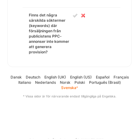
Finns det några
särskilda söktermer
(keywords) där
försäljningen från
publicistens PPC-
annonser inte kommer
att generera
provision?
Dansk
Deutsch
English (UK)
English (US)
Español
Français
Italiano
Nederlands
Norsk
Polski
Português (Brasil)
Svenska
*
* Vissa sidor är för närvarande endast tillgängliga på Engelska.