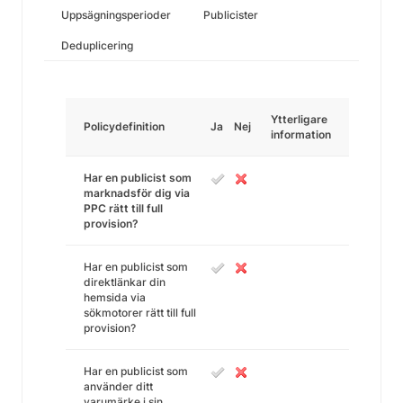
Uppsägningsperioder
Publicister
Deduplicering
Ytterligare
Policydefinition
Ja
Nej
information
Har en publicist som
marknadsför dig via
PPC rätt till full
provision?
Har en publicist som
direktlänkar din
hemsida via
sökmotorer rätt till full
provision?
Har en publicist som
använder ditt
varumärke i sin