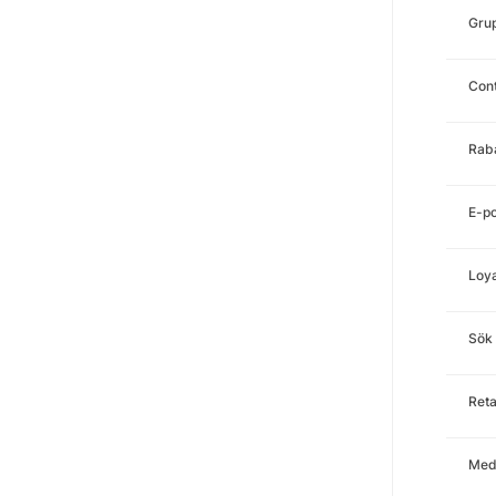
Gru
Con
Rab
E-po
Loya
Sök
Reta
Med