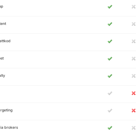
pp
tent
attkod
st
lty
rgeting
ia brokers