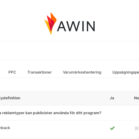
PPC
Transaktioner
Varumärkeshantering
Uppsägningspe
cydefinition
Ja
Ne
a reklamtyper kan publicister använda för ditt program?
hback