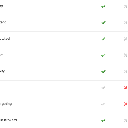
pp
tent
attkod
st
lty
rgeting
ia brokers