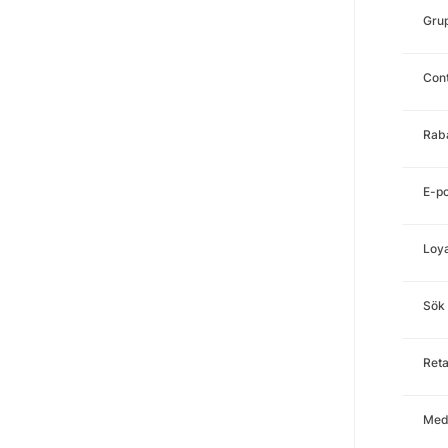
Gru
Con
Rab
E-po
Loya
Sök
Reta
Med