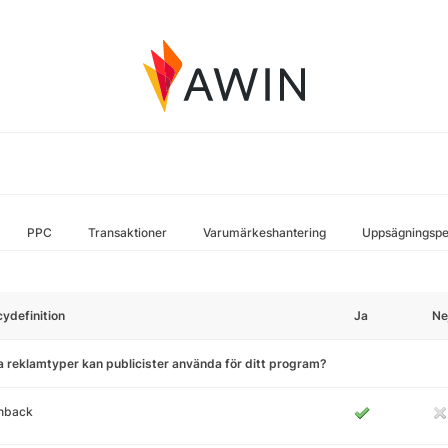
PPC
Transaktioner
Varumärkeshantering
Uppsägningspe
cydefinition
Ja
Ne
a reklamtyper kan publicister använda för ditt program?
hback