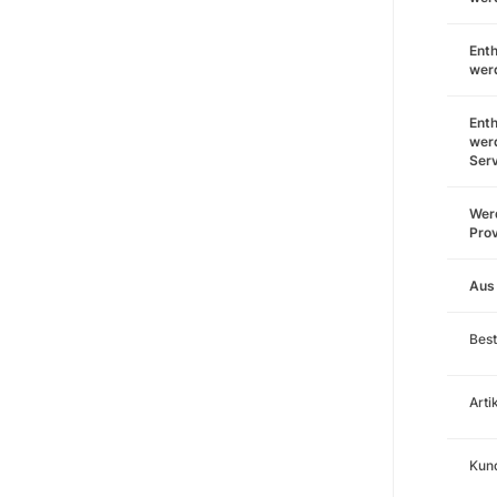
Enth
wer
Enth
wer
Ser
Werd
Prov
Aus
Best
Art
Kund