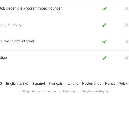
stoß gegen die Programmbedingungen
elbestellung
kel war nicht lieferbar
tige
K)
English (USA)
Español
Français
Italiano
Nederlands
Norsk
Polski
* Einige Seiten sind momentan leider nur auf Englisch verfügbar.