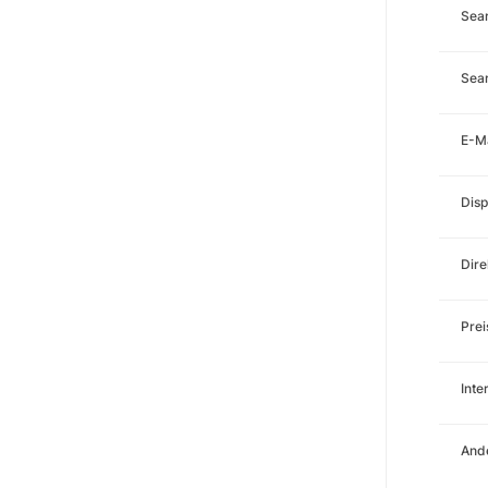
Sea
Sear
E-M
Disp
Dire
Prei
Int
Ande