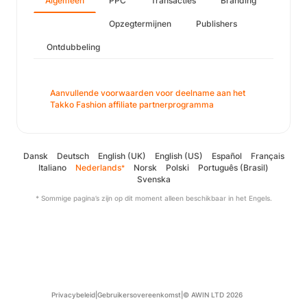
Algemeen
PPC
Transacties
Branding
Opzegtermijnen
Publishers
Ontdubbeling
Aanvullende voorwaarden voor deelname aan het
Takko Fashion affiliate partnerprogramma
Dansk
Deutsch
English (UK)
English (US)
Español
Français
Italiano
Nederlands
Norsk
Polski
Português (Brasil)
*
Svenska
* Sommige pagina’s zijn op dit moment alleen beschikbaar in het Engels.
Privacybeleid
|
Gebruikersovereenkomst
|
© AWIN LTD 2026