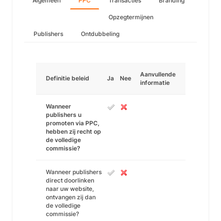
Algemeen
PPC
Transacties
Branding
Opzegtermijnen
Publishers
Ontdubbeling
Aanvullende
Definitie beleid
Ja
Nee
informatie
Wanneer
publishers u
promoten via PPC,
hebben zij recht op
de volledige
commissie?
Wanneer publishers
direct doorlinken
naar uw website,
ontvangen zij dan
de volledige
commissie?