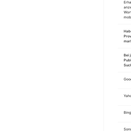
Erha
anz
Wort
mobi
Habe
Prov
mar
Bei 
Publ
Suc
Goo
Yah
Bing
Sons