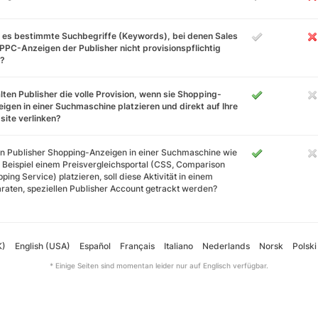
 es bestimmte Suchbegriffe (Keywords), bei denen Sales
PPC-Anzeigen der Publisher nicht provisionspflichtig
d?
lten Publisher die volle Provision, wenn sie Shopping-
igen in einer Suchmaschine platzieren und direkt auf Ihre
ite verlinken?
 Publisher Shopping-Anzeigen in einer Suchmaschine wie
Beispiel einem Preisvergleichsportal (CSS, Comparison
ping Service) platzieren, soll diese Aktivität in einem
raten, speziellen Publisher Account getrackt werden?
K)
English (USA)
Español
Français
Italiano
Nederlands
Norsk
Polski
* Einige Seiten sind momentan leider nur auf Englisch verfügbar.