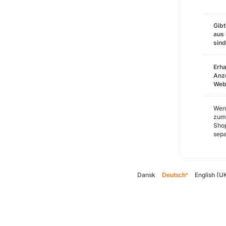
Gibt
aus 
sin
Erha
Anze
Webs
Wenn
zum 
Shop
sepa
Dansk
Deutsch
English (U
*