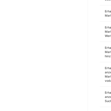
Erha
Mar
Erha
Mark
Wer
Erha
Mar
hin
Erha
anze
Mark
voda
Erha
anze
Such