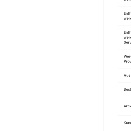
Enth
wer
Enth
wer
Ser
Werd
Prov
Aus
Best
Art
Kund