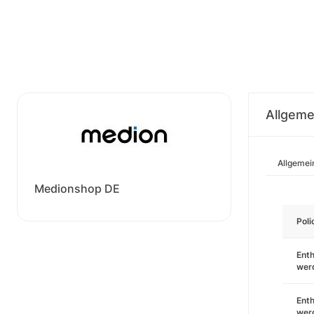
Allgeme
Allgemei
Medionshop DE
Pol
Enth
wer
Enth
wer