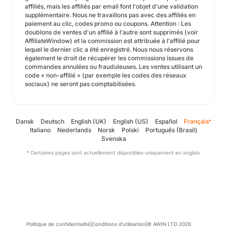
affiliés, mais les affiliés par email font l'objet d'une validation
supplémentaire. Nous ne travaillons pas avec des affiliés en
paiement au clic, codes promo ou coupons. Attention : Les
doublons de ventes d'un affilié à l'autre sont supprimés (voir
AffiliateWindow) et la commission est attribuée à l'affilié pour
lequel le dernier clic a été enregistré. Nous nous réservons
également le droit de récupérer les commissions issues de
commandes annulées ou frauduleuses. Les ventes utilisant un
code « non-affilié » (par exemple les codes des réseaux
sociaux) ne seront pas comptabilisées.
Dansk
Deutsch
English (UK)
English (US)
Español
Français
*
Italiano
Nederlands
Norsk
Polski
Português (Brasil)
Svenska
* Certaines pages sont actuellement disponibles uniquement en anglais.
Politique de confidentialité
|
Conditions d’utilisation
|
© AWIN LTD 2026