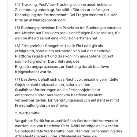
(4) Tracking: PostView-Tracking ist ohne ausdrückliche
Zustimmung untersagt. Verstöße führen zur sofortigen
Beendigung der Partnerschaft. Bei Fragen wenden Sie sich
bitte an
affiliate@holidu.com
.
(5) Buchungsprovision: Die Provision bei Buchungen entsteht
mit Abreise auf Basis des provisionsfähigen Reisepreises, für
den bestfewo selbst eine Provision erhalten hat.
(6) Erfolgreicher Gastgeber-Lead: Ein Lead gilt als
erfolgreich, sobald ein Vermieter sich auf der bestfewo-
Plattform registriert und das von ihm angebotene Objekt
nach erfolgreicher Durchführung des
Registrierungsprozesses zur Buchung durch bestfewo
freigeschaltet wurde.
(7) bestfewo behält sich das Recht vor, einzelne vermittelte
Objekte nicht freizuschalten, sofern sie den
Qualitätsanforderungen an ein Ferienobjekt nicht
entsprechen oder aus Sicht von bestfewo als nicht
vermietbar gelten. Ein Vergütungsanspruch entsteht erst mit
Freischaltung durch bestfewo.
2. Werbemittel
Vorgaben: Es dürfen ausschließlich Werbemittel verwendet
werden, die von bestfewo über AWIN bereitgestellt werden.
Selbstgestaltete Werbemittel bedürfen der Genehmigung des
Affiliate-Managers unter
affiliate@bestfewo.de
.