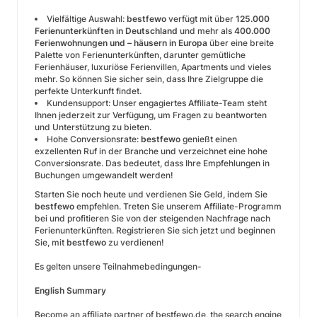
Vielfältige Auswahl:
bestfewo
verfügt mit über
125.000
Ferienunterkünften in Deutschland
und mehr als
400.000
Ferienwohnungen und – häusern in Europa
über eine breite
Palette von Ferienunterkünften, darunter gemütliche
Ferienhäuser, luxuriöse Ferienvillen, Apartments und vieles
mehr. So können Sie sicher sein, dass Ihre Zielgruppe die
perfekte Unterkunft findet.
Kundensupport: Unser engagiertes Affiliate-Team steht
Ihnen jederzeit zur Verfügung, um Fragen zu beantworten
und Unterstützung zu bieten.
Hohe Conversionsrate:
bestfewo
genießt einen
exzellenten Ruf in der Branche und verzeichnet eine hohe
Conversionsrate. Das bedeutet, dass Ihre Empfehlungen in
Buchungen umgewandelt werden!
Starten Sie noch heute und verdienen Sie Geld, indem Sie
bestfewo
empfehlen. Treten Sie unserem Affiliate-Programm
bei und profitieren Sie von der steigenden Nachfrage nach
Ferienunterkünften. Registrieren Sie sich jetzt und beginnen
Sie, mit
bestfewo
zu verdienen!
Es gelten unsere Teilnahmebedingungen-
English Summary
Become an affiliate partner of bestfewo.de, the search engine