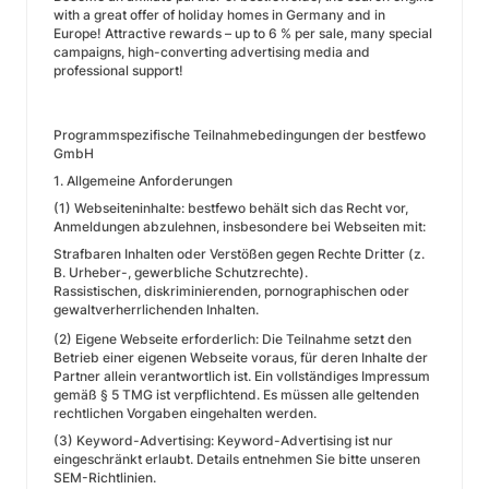
with a great offer of holiday homes in Germany and in
Europe! Attractive rewards – up to 6 % per sale, many special
campaigns, high-converting advertising media and
professional support!
Programmspezifische Teilnahmebedingungen der bestfewo
GmbH
1. Allgemeine Anforderungen
(1) Webseiteninhalte: bestfewo behält sich das Recht vor,
Anmeldungen abzulehnen, insbesondere bei Webseiten mit:
Strafbaren Inhalten oder Verstößen gegen Rechte Dritter (z.
B. Urheber-, gewerbliche Schutzrechte).
Rassistischen, diskriminierenden, pornographischen oder
gewaltverherrlichenden Inhalten.
(2) Eigene Webseite erforderlich: Die Teilnahme setzt den
Betrieb einer eigenen Webseite voraus, für deren Inhalte der
Partner allein verantwortlich ist. Ein vollständiges Impressum
gemäß § 5 TMG ist verpflichtend. Es müssen alle geltenden
rechtlichen Vorgaben eingehalten werden.
(3) Keyword-Advertising: Keyword-Advertising ist nur
eingeschränkt erlaubt. Details entnehmen Sie bitte unseren
SEM-Richtlinien.