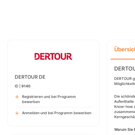
Übersic
DERTOU
DERTOUR DE
DERTOUR geh
Möglichkeit
ID |
9140
Die schönst
Registrieren und bei Programm
Aufenthalte 
bewerben
Know-how al
zusammenste
Anmelden und bei Programm bewerben
Kerngeschä
Warum Sie 