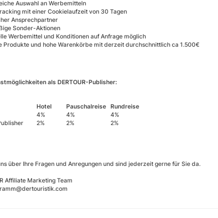
iche Auswahl an Werbemitteln
racking mit einer Cookielaufzeit von 30 Tagen
cher Ansprechpartner
ßige Sonder-Aktionen
elle Werbemittel und Konditionen auf Anfrage möglich
ve Produkte und hohe Warenkörbe mit derzeit durchschnittlich ca 1.500€
nstmöglichkeiten als DERTOUR-Publisher:
Hotel
​
Pauschalreise ​
Rundreise
4%​
4%​
4%​
Publisher ​
2%​
2%​
2%​
uns über Ihre Fragen und Anregungen und sind jederzeit gerne für Sie da.
 Affiliate Marketing Team
gramm@dertouristik.com