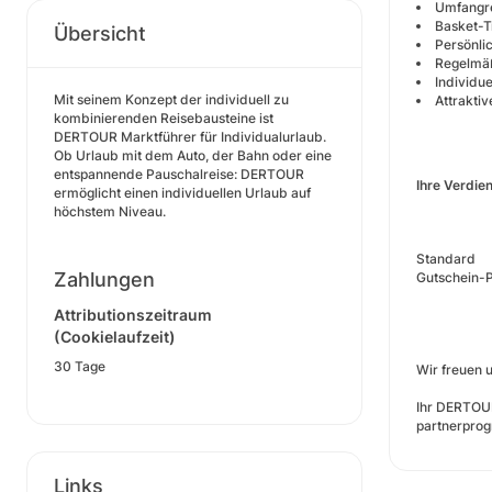
Umfangre
Basket-T
Übersicht
Persönli
Regelmä
Individu
Mit seinem Konzept der individuell zu
Attrakti
kombinierenden Reisebausteine ist
DERTOUR Marktführer für Individualurlaub.
Ob Urlaub mit dem Auto, der Bahn oder eine
entspannende Pauschalreise: DERTOUR
Ihre Verdie
ermöglicht einen individuellen Urlaub auf
höchstem Niveau.
Standard
Zahlungen
Gutschein-
Attributionszeitraum
(Cookielaufzeit)
30 Tage
Wir freuen 
Ihr DERTOUR
partnerpro
Links