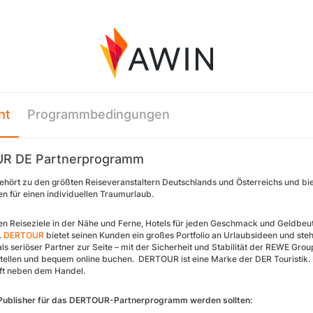
ht
Programmbedingungen
R DE Partnerprogramm
ört zu den größten Reiseveranstaltern Deutschlands und Österreichs und biet
en für einen individuellen Traumurlaub.
en Reiseziele in der Nähe und Ferne, Hotels für jeden Geschmack und Geldbeute
.
DERTOUR
bietet seinen Kunden ein großes Portfolio an Urlaubsideen und ste
s seriöser Partner zur Seite – mit der Sicherheit und Stabilität der REWE Gro
llen und bequem online buchen. DERTOUR ist eine Marke der DER Touristik. Di
ft neben dem Handel.
Publisher für das DERTOUR-Partnerprogramm werden sollten: