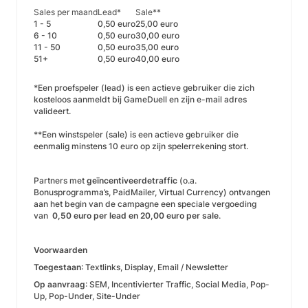
Sales per maand
Lead*
Sale**
1 - 5
0,50 euro
25,00 euro
6 - 10
0,50 euro
30,00 euro
11 - 50
0,50 euro
35,00 euro
51+
0,50 euro
40,00 euro
*Een proefspeler (lead) is een actieve gebruiker die zich
kosteloos aanmeldt bij GameDuell en zijn e-mail adres
valideert.
**Een winstspeler (sale) is een actieve gebruiker die
eenmalig minstens 10 euro op zijn spelerrekening stort.
Partners met
geïncentiveerdetraffic
(o.a.
Bonusprogramma’s, PaidMailer, Virtual Currency) ontvangen
aan het begin van de campagne een speciale vergoeding
van
0,50 euro per lead en 20,00 euro per sale
.
Voorwaarden
Toegestaan
: Textlinks, Display, Email / Newsletter
Op aanvraag
: SEM, Incentivierter Traffic, Social Media, Pop-
Up, Pop-Under, Site-Under