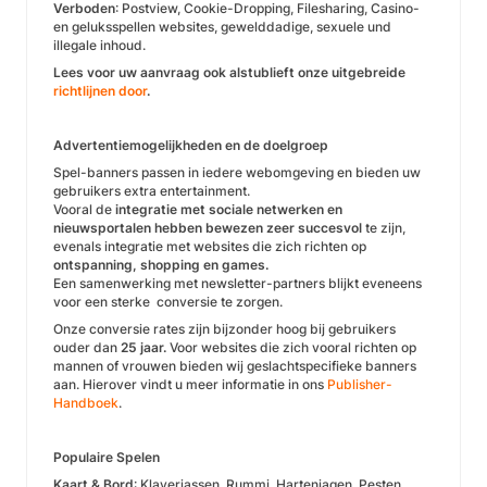
Verboden
: Postview, Cookie-Dropping, Filesharing, Casino-
en geluksspellen websites, gewelddadige, sexuele und
illegale inhoud.
Lees voor uw aanvraag ook alstublieft onze uitgebreide
richtlijnen door
.
Advertentiemogelijkheden en de doelgroep
Spel-banners passen in iedere webomgeving en bieden uw
gebruikers extra entertainment.
Vooral de
integratie met sociale netwerken en
nieuwsportalen hebben bewezen zeer succesvol
te zijn,
evenals integratie met websites die zich richten op
ontspanning, shopping en games.
Een samenwerking met newsletter-partners blijkt eveneens
voor een sterke conversie te zorgen.
Onze conversie rates zijn bijzonder hoog bij gebruikers
ouder dan
25 jaar.
Voor websites die zich vooral richten op
mannen of vrouwen bieden wij geslachtspecifieke banners
aan. Hierover vindt u meer informatie in ons
Publisher-
Handboek
.
Populaire Spelen
Kaart & Bord
: Klaverjassen, Rummi, Hartenjagen, Pesten,