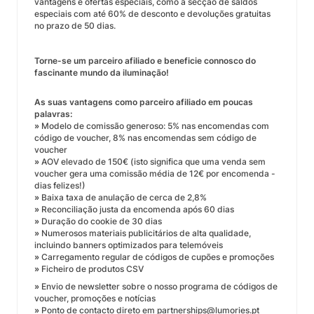
vantagens e ofertas especiais, como a secção de saldos
especiais com até 60% de desconto e devoluções gratuitas
no prazo de 50 dias.
Torne-se um parceiro afiliado e beneficie connosco do
fascinante mundo da iluminação!
As suas vantagens como parceiro afiliado em poucas
palavras:
»
Modelo de comissão generoso: 5% nas encomendas com
código de voucher, 8% nas encomendas sem código de
voucher
»
AOV elevado de 150€ (isto significa que uma venda sem
voucher gera uma comissão média de 12€ por encomenda -
dias felizes!)
»
Baixa taxa de anulação de cerca de 2,8%
»
Reconciliação justa da encomenda após 60 dias
»
Duração do cookie de 30 dias
»
Numerosos materiais publicitários de alta qualidade,
incluindo banners optimizados para telemóveis
»
Carregamento regular de códigos de cupões e promoções
»
Ficheiro de produtos CSV
»
Envio de newsletter sobre o nosso programa de códigos de
voucher, promoções e notícias
»
Ponto de contacto direto em partnerships@lumories.pt