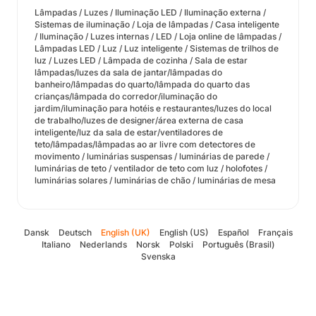
Lâmpadas / Luzes / Iluminação LED / Iluminação externa /
Sistemas de iluminação / Loja de lâmpadas / Casa inteligente
/ Iluminação / Luzes internas / LED / Loja online de lâmpadas /
Lâmpadas LED / Luz / Luz inteligente / Sistemas de trilhos de
luz / Luzes LED / Lâmpada de cozinha / Sala de estar
lâmpadas/luzes da sala de jantar/lâmpadas do
banheiro/lâmpadas do quarto/lâmpada do quarto das
crianças/lâmpada do corredor/iluminação do
jardim/iluminação para hotéis e restaurantes/luzes do local
de trabalho/luzes de designer/área externa de casa
inteligente/luz da sala de estar/ventiladores de
teto/lâmpadas/lâmpadas ao ar livre com detectores de
movimento / luminárias suspensas / luminárias de parede /
luminárias de teto / ventilador de teto com luz / holofotes /
luminárias solares / luminárias de chão / luminárias de mesa
Dansk
Deutsch
English (UK)
English (US)
Español
Français
Italiano
Nederlands
Norsk
Polski
Português (Brasil)
Svenska