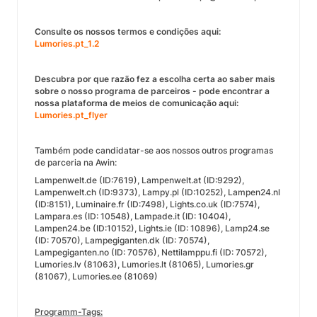
Consulte os nossos termos e condições aqui:
Lumories.pt_1.2
Descubra por que razão fez a escolha certa ao saber mais
sobre o nosso programa de parceiros - pode encontrar a
nossa plataforma de meios de comunicação aqui:
Lumories.pt_flyer
Também pode candidatar-se aos nossos outros programas
de parceria na Awin:
Lampenwelt.de (ID:7619), Lampenwelt.at (ID:9292),
Lampenwelt.ch (ID:9373), Lampy.pl (ID:10252), Lampen24.nl
(ID:8151), Luminaire.fr (ID:7498), Lights.co.uk (ID:7574),
Lampara.es (ID: 10548), Lampade.it (ID: 10404),
Lampen24.be (ID:10152), Lights.ie (ID: 10896), Lamp24.se
(ID: 70570), Lampegiganten.dk (ID: 70574),
Lampegiganten.no (ID: 70576), Nettilamppu.fi (ID: 70572),
Lumories.lv (81063), Lumories.lt (81065), Lumories.gr
(81067), Lumories.ee (81069)
Programm-Tags: