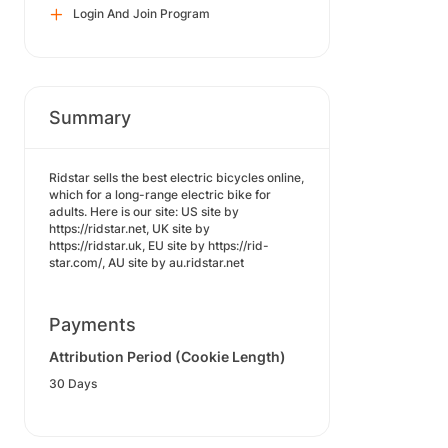
Login And Join Program
Summary
Ridstar sells the best electric bicycles online,
which for a long-range electric bike for
adults. Here is our site: US site by
https://ridstar.net, UK site by
https://ridstar.uk, EU site by https://rid-
star.com/, AU site by au.ridstar.net
Payments
Attribution Period (Cookie Length)
30 Days