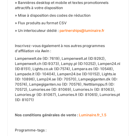
»
Bannières desktop et mobile et textes promotionnels
attractifs à votre disposition
»
Mise à disposition des codes de réduction
»
Flux produits au format CSV
»
Un interlocuteur dédié :
partnerships@luminaire.fr
Inscrivez-vous également à nos autres programmes
d'affiliation via Awin :
Lampenwelt.de (ID: 7619), Lampenwelt.at (ID:9292),
Lampenwelt.ch (ID:9373), Lampy.pl (ID:10252), Lampen24.nl
(ID:8151), Lights.co.uk (ID:7574), Lampara.es (ID: 10548),
Lampade.it (ID: 10404), Lampen24.be (ID:10152), Lights.ie
(ID: 10896), Lamp24.se (ID: 70570), Lampegiganten.dk (ID:
70574), Lampegiganten.no (ID: 70576), Nettilamppu.fi (ID:
70572), Lumories.ee (ID: 81069), Lumories.lv (ID: 81063),
Lumories.gr (ID: 81067), Lumories.lt (ID: 81065), Lumories.pt
(ID: 81071)
Nos conditions générales de vente :
Luminaire.fr_1.5
Programme-tags :