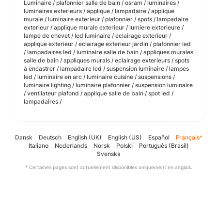
Luminaire / plafonnier salle de bain / osram / luminaires /
luminaires exterieurs / applique / lampadaire / applique
murale / luminaire exterieur / plafonnier / spots / lampadaire
exterieur / applique murale exterieur / lumiere exterieure /
lampe de chevet / led luminaire / eclairage exterieur /
applique exterieur / eclairage exterieur jardin / plafonnier led
/ lampadaires led / luminaire salle de bain / appliques murales
salle de bain / appliques murals / eclairage exterieurs / spots
à encastrer / lampadaire led / suspension luminaire / lampes
led / luminaire en arc / luminaire cuisine / suspensions /
luminaire lighting / luminaire plafonnier / suspension luminaire
/ ventilateur plafond / applique salle de bain / spot led /
lampadaires /
Dansk
Deutsch
English (UK)
English (US)
Español
Français
*
Italiano
Nederlands
Norsk
Polski
Português (Brasil)
Svenska
* Certaines pages sont actuellement disponibles uniquement en anglais.