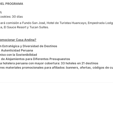
 DEL PROGRAMA
4%
cookies: 30 días
icará comisión a Fundo San José, Hotel de Turistas Huancayo, Empedrada Lodge
a, El Sauce Resort y Tucan Suites.
romocionar Casa Andina?
n Estratégica y Diversidad de Destinos
y Autenticidad Peruana
so con la Sostenibilidad
 de Alojamientos para Diferentes Presupuestos
a hotelera peruana con mayor cobertura: 33 hoteles en 21 destinos
res materiales promocionales para afiliados: banners, ofertas, códigos de cup