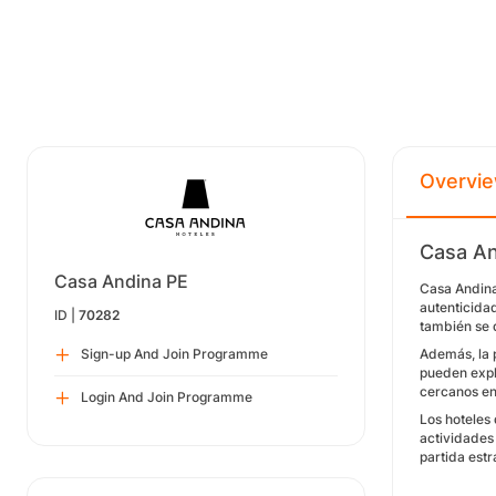
Overvi
Casa An
Casa Andina PE
Casa Andina
autenticida
ID |
70282
también se 
Sign-up And Join Programme
Además, la p
pueden expl
cercanos enr
Login And Join Programme
Los hoteles
actividades
partida estr