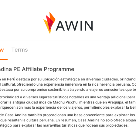
ew
Terms
dina PE Affiliate Programme
 en Perú destaca por su ubicación estratégica en diversas ciudades, brindando 
d cultural, ofreciendo una experiencia inmersiva en la rica herencia peruana.
destaca por su compromiso sostenible, atrayendo a viajeros conscientes que b
roximidad a diversos lugares turísticos notables es una ventaja adicional para
orar la antigua ciudad inca de Machu Picchu, mientras que en Arequipa, el fam
iquecen aún más la experiencia de los viajeros, permitiéndoles explorar la bell
 de Casa Andina también proporcionan una base conveniente para explorar los 
 que resaltan la cultura peruana. En resumen, Casa Andina no solo ofrece aloj
atégico para explorar las maravillas turísticas que rodean sus propiedades.