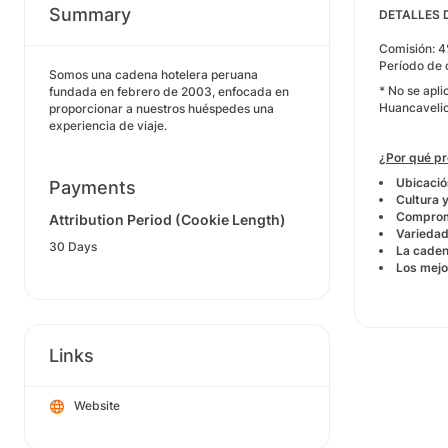
Summary
DETALLES
Comisión: 
Período de 
Somos una cadena hotelera peruana
* No se apl
fundada en febrero de 2003, enfocada en
Huancavelic
proporcionar a nuestros huéspedes una
experiencia de viaje.
¿Por qué p
Ubicació
Payments
Cultura 
Compromi
Attribution Period (Cookie Length)
Variedad
30 Days
La caden
Los mejo
Links
Website