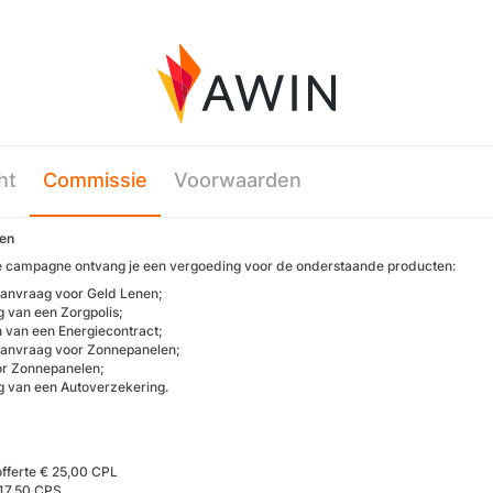
ht
Commissie
Voorwaarden
en
 campagne ontvang je een vergoeding voor de onderstaande producten:
aanvraag voor Geld Lenen;
 van een Zorgpolis;
n van een Energiecontract;
aanvraag voor Zonnepanelen;
or Zonnepanelen;
 van een Autoverzekering.
offerte € 25,00 CPL
 17,50 CPS