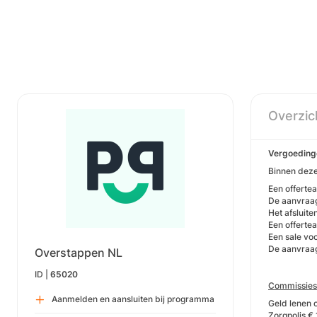
Overzic
Vergoeding
Binnen deze
Een offerte
De aanvraag
Het afsluite
Een offerte
Een sale vo
De aanvraag
Overstappen NL
ID |
65020
Commissies
Aanmelden en aansluiten bij programma
Geld lenen 
Zorgpolis €