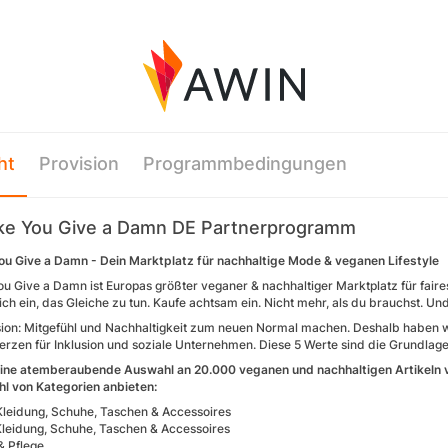
ht
Provision
Programmbedingungen
ke You Give a Damn DE Partnerprogramm
ou Give a Damn - Dein Marktplatz für nachhaltige Mode & veganen Lifestyle
ou Give a Damn ist Europas größter veganer & nachhaltiger Marktplatz für fair
ch ein, das Gleiche zu tun. Kaufe achtsam ein. Nicht mehr, als du brauchst. Un
ion: Mitgefühl und Nachhaltigkeit zum neuen Normal machen. Deshalb haben wi
erzen für Inklusion und soziale Unternehmen. Diese 5 Werte sind die Grundlag
ine atemberaubende Auswahl an 20.000 veganen und nachhaltigen Artikeln vo
ahl von Kategorien anbieten:
leidung, Schuhe, Taschen & Accessoires
Kleidung, Schuhe, Taschen & Accessoires
 Pflege