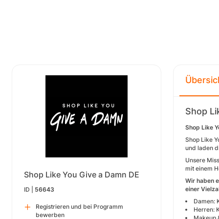
Übersic
Shop Li
Shop Like Y
Shop Like Y
und laden di
Unsere Miss
mit einem H
Shop Like You Give a Damn DE
Wir haben e
einer Vielz
ID |
56643
Damen: K
Registrieren und bei Programm
Herren: 
bewerben
Makeup &