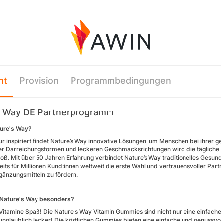
ht
Provision
Programmbedingungen
s Way DE Partnerprogramm
ture's Way?
ur inspiriert findet Nature’s Way innovative Lösungen, um Menschen bei ihrer
r Darreichungsformen und leckeren Geschmacksrichtungen wird die tägliche
roß. Mit über 50 Jahren Erfahrung verbindet Nature’s Way traditionelles Gesund
its für Millionen Kund:innen weltweit die erste Wahl und vertrauensvoller Partn
änzungsmitteln zu fördern.
Nature's Way besonders?
itamine Spaß! Die Nature's Way Vitamin Gummies sind nicht nur eine einfache 
unglaublich lecker! Die köstlichen Gummies bieten eine einfache und genussvo