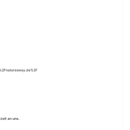
F%2Fnaturesway.de%2F
eit an uns.