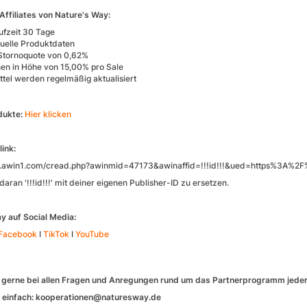
 Affiliates von Nature's Way:
ufzeit 30 Tage
uelle Produktdaten
Stornoquote von 0,62%
nen in Höhe von 15,00% pro Sale
tel werden regelmäßig aktualisiert
dukte:
Hier klicken
ink:
w.awin1.com/cread.php?awinmid=47173&awinaffid=!!!id!!!&ued=https%3A%2
daran '!!!id!!!' mit deiner eigenen Publisher-ID zu ersetzen.
y auf Social Media:
Facebook
I
TikTok
I
YouTube
gerne bei allen Fragen und Anregungen rund um das Partnerprogramm jederz
s einfach: kooperationen@naturesway.de