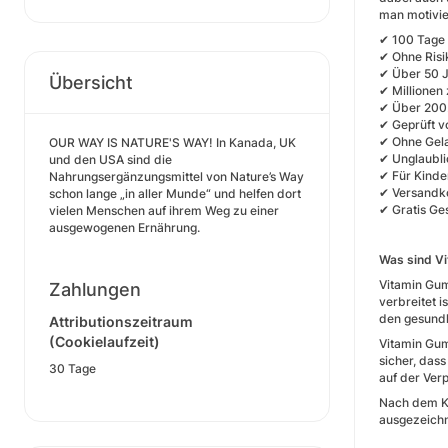
man motivie
✔ 100 Tage 
✔ Ohne Risi
✔ Über 50 J
Übersicht
✔ Millionen
✔ Über 200.
✔ Geprüft v
✔ Ohne Gela
OUR WAY IS NATURE'S WAY! In Kanada, UK
✔ Unglaubli
und den USA sind die
✔ Für Kinde
Nahrungsergänzungsmittel von Nature’s Way
✔ Versandko
schon lange „in aller Munde“ und helfen dort
✔ Gratis Ge
vielen Menschen auf ihrem Weg zu einer
ausgewogenen Ernährung.
Was sind V
Vitamin Gum
Zahlungen
verbreitet 
den gesundh
Attributionszeitraum
(Cookielaufzeit)
Vitamin Gum
sicher, das
30 Tage
auf der Ver
Nach dem Ka
ausgezeichn