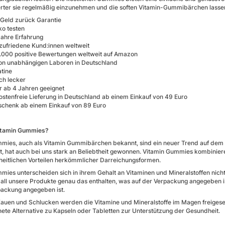
rter sie regelmäßig einzunehmen und die soften Vitamin-Gummibärchen lassen si
Geld zurück Garantie
ko testen
ahre Erfahrung
 zufriedene Kund:innen weltweit
000 positive Bewertungen weltweit auf Amazon
on unabhängigen Laboren in Deutschland
tine
ch lecker
r ab 4 Jahren geeignet
stenfreie Lieferung in Deutschland ab einem Einkauf von 49 Euro
schenk ab einem Einkauf von 89 Euro
itamin Gummies?
mies, auch als Vitamin Gummibärchen bekannt, sind ein neuer Trend auf dem 
ist, hat auch bei uns stark an Beliebtheit gewonnen. Vitamin Gummies kombi
eitlichen Vorteilen herkömmlicher Darreichungsformen.
mies unterscheiden sich in ihrem Gehalt an Vitaminen und Mineralstoffen nicht
s all unsere Produkte genau das enthalten, was auf der Verpackung angegeben is
packung angegeben ist.
uen und Schlucken werden die Vitamine und Mineralstoffe im Magen freiges
ete Alternative zu Kapseln oder Tabletten zur Unterstützung der Gesundheit.