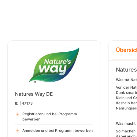
Übersic
Nature
Was tut Na
Von der Nat
Dank smarte
Natures Way DE
Klein und G
deshalb bere
ID |
47173
Nahrungserg
Registrieren und bei Programm
bewerben
Was macht 
Anmelden und bei Programm bewerben
So machen V
dabei auch 