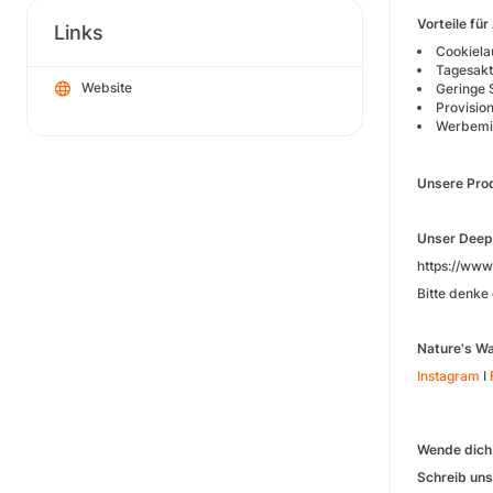
Vorteile für
Links
Cookiela
Tagesakt
Website
Geringe 
Provisio
Werbemit
Unsere Pro
Unser Deepl
https://ww
Bitte denke 
Nature's Wa
Instagram
I
Wende dich 
Schreib un