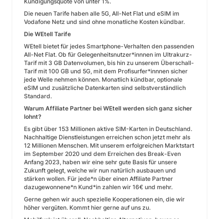
Kündigungsquote von unter 1%.
Die neuen Tarife haben alle 5G, All-Net Flat und eSIM im
Vodafone Netz und sind ohne monatliche Kosten kündbar.
Die WEtell Tarife
WEtell bietet für jedes Smartphone-Verhalten den passenden
All-Net Flat. Ob für Gelegenheitsnutzer*innnen im Ultrakurz-
Tarif mit 3 GB Datenvolumen, bis hin zu unserem Überschall-
Tarif mit 100 GB und 5G, mit dem Profisurfer*innnen sicher
jede Welle nehmen können. Monatlich kündbar, optionale
eSIM und zusätzliche Datenkarten sind selbstverständlich
Standard.
Warum Affiliate Partner bei WEtell werden sich ganz sicher
lohnt?
Es gibt über 153 Millionen aktive SIM-Karten in Deutschland.
Nachhaltige Dienstleistungen erreichen schon jetzt mehr als
12 Millionen Menschen. Mit unserem erfolgreichen Marktstart
im September 2020 und dem Erreichen des Break-Even
Anfang 2023, haben wir eine sehr gute Basis für unsere
Zukunft gelegt, welche wir nun natürlich ausbauen und
stärken wollen. Für jede*n über einen Affiliate Partner
dazugewonnene*n Kund*in zahlen wir 16€ und mehr.
Gerne gehen wir auch spezielle Kooperationen ein, die wir
höher vergüten. Kommt hier gerne auf uns zu.