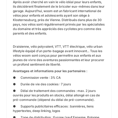
Après avoir cherché en vain le vélo idéal pour leurs enfants,
ils décidèrent finalement de le bricoler eux-mêmes dans leur
garage. Aujourd’hui, woom est un fabricant international de
vélos pour enfants et adolescents ayant son siège à
Klosterneuburg, près de Vienne. Distribués dans plus de 30
pays, nos vélos sont régulièrement primés par les spécialistes
du domaine et très appréciés des cyclistes pro comme des
parents et des enfants.
Draisienne, vélo polyvalent, VTT, VTT électrique, vélo urban
lifestyle équipé d’un porte-bagage avant innovant... Tous les
vélos woom sont conçus pour permettre aux enfants et aux
jeunes de vivre des aventures passionnantes et leur procurer
un profond sentiment de liberté.
Avantages et informations pour les partenaires :
● Commission vente : 3% CA
● Durée de vie des cookies : 7 jours
● Délai de traitement des commandes : max. 2 jours
ouvrés pour les produits en stocks, délai allongé en cas de
pré-commande (dépend du délai de pré-commande).
● Supports publicitaires efficaces : bannières, liens
hypertextes, deep linking, logos
● Zone de distribution : Europe (sauf Espagne, Pologne,