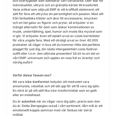
och övertygelser som definierar vårt varumärke. EMP står för
individualitet, uttryck och en gränslös kärlek till kreativitet.
Varje artikel som säljs på EMP är ett kraftfullt statement, ett
sätt för fans att uttrycka sin personlighet och passion. Med allt
från fantastiska kläder och skor till accessoarer, smycken
och en hel galax av figurer och prylar, så erbjuder vi en
mängd alternativ för dem som älskar kombinationen av
musik, underhållning, spel, humor och mode lika mycket som
vi gör. Vi erbjuder även ett episkt urval av coola barnkläder
för våra yngsta fans. Med ett otroligt urval av över 40.000
produkter så vågar vi lova att du kommer hitta det perfekta
plagget för just dig, din nästa intergalaktiskt coola festival-
outfit eller t.o.m. den ultimata presenten! Så bli nu en del av
vårt EMP-universum och upplev en resa full av äventyr och
nördig eufori!
Varför älskar fansen oss?
Att vara
icke-konformist
betyder att medvetet vara
annorlunda, rebellisk och att stå upp för att få vara sig själv.
En nörd är på sitt sätt lika icke-konformistisk som en goth
eller en metalhead.
Du är
autentisk
när du vågar vara dig själv, precis som den
du är. Detta återspeglas också i vårt sortiment. Vårt mål är att
emotionellt koppla samman med vår fanbas när det är
möjligt.