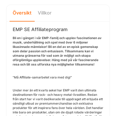
Översikt
Villkor
EMP SE Affiliateprogram
Bli en i gänget i vår EMP-familj och upplev fascinationen av
musik, underhållning och spel med över 6 miljoner
likasinnade människor! Bli en del av en episk gemenskap
som delar passion och entusiasm. Tillsammans kan vi
utmana gränserna för vad som är möjligt och skapa
oförglömliga upplevelser. Häng med på vår fascinerande
resa och låt oss utforska nya möjligheter tillsammans!
"Må Affiliate-samarbetet vara med dig!"
Under mer än ett kvarts sekel har EMP varit den ultimata
destinationen för rock- och heavy metal-livsstilen. Redan
från start har vi varit dedikerade till uppdraget att erbjuda ett
oändligt utbud av premiummerchandise och exklusiva
produkter för att inspirera fans över hela världen. Det handlar
inte bara om produkter, utan om de djupt rotade värderingar