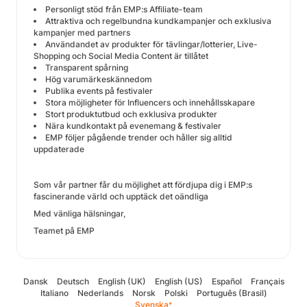
Personligt stöd från EMP:s Affiliate-team
Attraktiva och regelbundna kundkampanjer och exklusiva
kampanjer med partners
Användandet av produkter för tävlingar/lotterier, Live-
Shopping och Social Media Content är tillåtet
Transparent spårning
Hög varumärkeskännedom
Publika events på festivaler
Stora möjligheter för Influencers och innehållsskapare
Stort produktutbud och exklusiva produkter
Nära kundkontakt på evenemang & festivaler
EMP följer pågående trender och håller sig alltid
uppdaterade
Som vår partner får du möjlighet att fördjupa dig i EMP:s
fascinerande värld och upptäck det oändliga
Med vänliga hälsningar,
Teamet på EMP
Dansk
Deutsch
English (UK)
English (US)
Español
Français
Italiano
Nederlands
Norsk
Polski
Português (Brasil)
Svenska
*