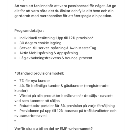
Att vara ett
fan
innebär att vara passionerad för något. Att ge
allt för att vara nära det du älskar och fylla ditt hem och din
garderob med merchandise för att återspegla din passion.
Programdetaljer:
Individuell ersättning: Upp till 12% provision*
30 dagars cookie lagring
Server-till-server-spårning & Awin MasterTag
Aktiv Mobilspårning & Appspårning
Låg avbokningsfrekvens & bounce-procent
*Standard provisionsmodell:
7% för nya kunder
4% för befintliga kunder & gästkunder (oregistrerade
kunder)
Värdet på alla produkter beräknat när de säljs - oavsett
vad som kommer att säljas
Rabattkods-portaler får 3% provision på varje försäljning
Provisionen på upp till 12% baseras på trafikkvaliteten och
ev. samarbetsavtal
Varför ska du bli en del av EMP-universumet?