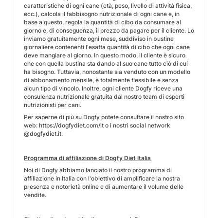
caratteristiche di ogni cane (età, peso, livello di attività fisica,
ecc.), calcola il fabbisogno nutrizionale di ogni cane e, in
base a questo, regola la quantità di cibo da consumare al
giorno e, di conseguenza, il prezzo da pagare per il cliente. Lo
inviamo gratuitamente ogni mese, suddiviso in bustine
giornaliere contenenti l'esatta quantità di cibo che ogni cane
deve mangiare al giorno. In questo modo, il cliente è sicuro
che con quella bustina sta dando al suo cane tutto ciò di cui
ha bisogno. Tuttavia, nonostante sia venduto con un modello
di abbonamento mensile, è totalmente flessibile e senza
alcun tipo di vincolo. Inoltre, ogni cliente Dogfy riceve una
consulenza nutrizionale gratuita dal nostro team di esperti
nutrizionisti per cani.
Per saperne di più su Dogfy potete consultare il nostro sito
web: https://dogfydiet.com/it o i nostri social network
@dogfydiet.it.
Programma di affiliazione di Dogfy Diet Italia
Noi di Dogfy abbiamo lanciato il nostro programma di
affiliazione in Italia con l'obiettivo di amplificare la nostra
presenza e notorietà online e di aumentare il volume delle
vendite.