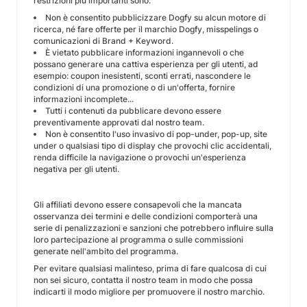
restrizioni più importanti sono:
Non è consentito pubblicizzare Dogfy su alcun motore di
ricerca, né fare offerte per il marchio Dogfy, misspelings o
comunicazioni di Brand + Keyword.
È vietato pubblicare informazioni ingannevoli o che
possano generare una cattiva esperienza per gli utenti, ad
esempio: coupon inesistenti, sconti errati, nascondere le
condizioni di una promozione o di un'offerta, fornire
informazioni incomplete...
Tutti i contenuti da pubblicare devono essere
preventivamente approvati dal nostro team.
Non è consentito l'uso invasivo di pop-under, pop-up, site
under o qualsiasi tipo di display che provochi clic accidentali,
renda difficile la navigazione o provochi un'esperienza
negativa per gli utenti.
Gli affiliati devono essere consapevoli che la mancata
osservanza dei termini e delle condizioni comporterà una
serie di penalizzazioni e sanzioni che potrebbero influire sulla
loro partecipazione al programma o sulle commissioni
generate nell'ambito del programma.
Per evitare qualsiasi malinteso, prima di fare qualcosa di cui
non sei sicuro, contatta il nostro team in modo che possa
indicarti il modo migliore per promuovere il nostro marchio.