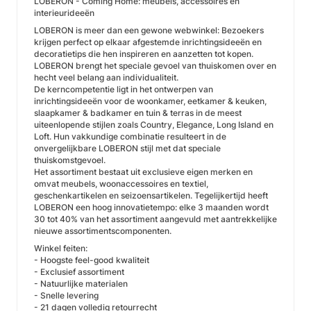
LOBERON - Coming Home: meubels, accessoires en
interieurideeën
LOBERON is meer dan een gewone webwinkel: Bezoekers
krijgen perfect op elkaar afgestemde inrichtingsideeën en
decoratietips die hen inspireren en aanzetten tot kopen.
LOBERON brengt het speciale gevoel van thuiskomen over en
hecht veel belang aan individualiteit.
De kerncompetentie ligt in het ontwerpen van
inrichtingsideeën voor de woonkamer, eetkamer & keuken,
slaapkamer & badkamer en tuin & terras in de meest
uiteenlopende stijlen zoals Country, Elegance, Long Island en
Loft. Hun vakkundige combinatie resulteert in de
onvergelijkbare LOBERON stijl met dat speciale
thuiskomstgevoel.
Het assortiment bestaat uit exclusieve eigen merken en
omvat meubels, woonaccessoires en textiel,
geschenkartikelen en seizoensartikelen. Tegelijkertijd heeft
LOBERON een hoog innovatietempo: elke 3 maanden wordt
30 tot 40% van het assortiment aangevuld met aantrekkelijke
nieuwe assortimentscomponenten.
Winkel feiten:
- Hoogste feel-good kwaliteit
- Exclusief assortiment
- Natuurlijke materialen
- Snelle levering
- 21 dagen volledig retourrecht