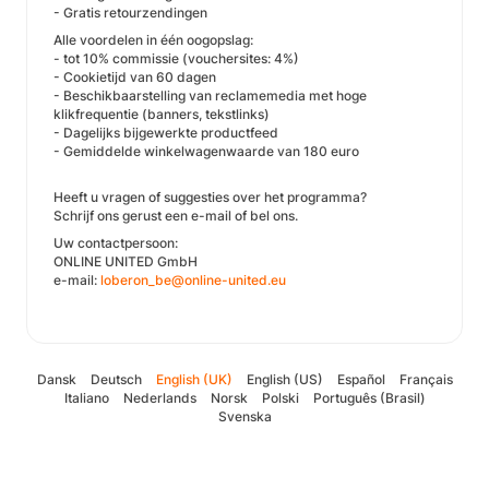
- Gratis retourzendingen
Alle voordelen in één oogopslag:
- tot 10% commissie (vouchersites: 4%)
- Cookietijd van 60 dagen
- Beschikbaarstelling van reclamemedia met hoge
klikfrequentie (banners, tekstlinks)
- Dagelijks bijgewerkte productfeed
- Gemiddelde winkelwagenwaarde van 180 euro
Heeft u vragen of suggesties over het programma?
Schrijf ons gerust een e-mail of bel ons.
Uw contactpersoon:
ONLINE UNITED GmbH
e-mail:
loberon_be@online-united.eu
Dansk
Deutsch
English (UK)
English (US)
Español
Français
Italiano
Nederlands
Norsk
Polski
Português (Brasil)
Svenska