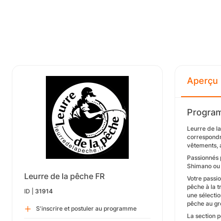
Aperçu
Program
Leurre de la
correspondra
vêtements, 
Passionnés 
Shimano ou 
Leurre de la pêche FR
Votre passi
pêche à la 
ID |
31914
une sélectio
pêche au gro
S'inscrire et postuler au programme
La section 