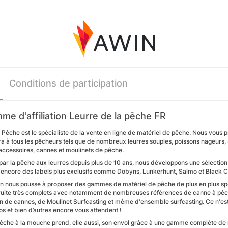
Conditions de participation
me d'affiliation Leurre de la pêche FR
 Pêche est le spécialiste de la vente en ligne de matériel de pêche. Nous vous 
 à tous les pêcheurs tels que de nombreux leurres souples, poissons nageurs, S
accessoires, cannes et moulinets de pêche.
par la pêche aux leurres depuis plus de 10 ans, nous développons une sélecti
encore des labels plus exclusifs comme Dobyns, Lunkerhunt, Salmo et Black C
on nous pousse à proposer des gammes de matériel de pêche de plus en plus spéc
truite très complets avec notamment de nombreuses références de canne à pêch
n de cannes, de Moulinet Surfcasting et même d'ensemble surfcasting. Ce n'est 
s et bien d’autres encore vous attendent !
pêche à la mouche prend, elle aussi, son envol grâce à une gamme complète de 