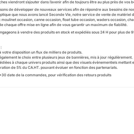
hes viendront s’ajouter dans l’avenir afin de toujours être au plus près de vos b
sons de développer de nouveaux services afin de répondre aux besoins de nos cl
optique que nous avons lancé Seconde Vie, notre service de vente de matériel d
: moulinet occasion, canne occasion, float tube occasion, waders occasion, cha
e chaque offre mise en ligne afin de vous garantir un maximum de fiabilité.
ngageons à vendre des produits en stock et expédiés sous 24 H pour plus 
:
 votre disposition un flux de milliers de produits.
galement le choix entre plusieurs jeux de bannières, mis à jour régulièrement.
édiées à chaque univers produits ainsi que des visuels évènementiels mettant 
ation de 5% du CA.HT. pouvant évoluer en fonction des partenariats.
J+30 date de la commandes, pour vérification des retours produits