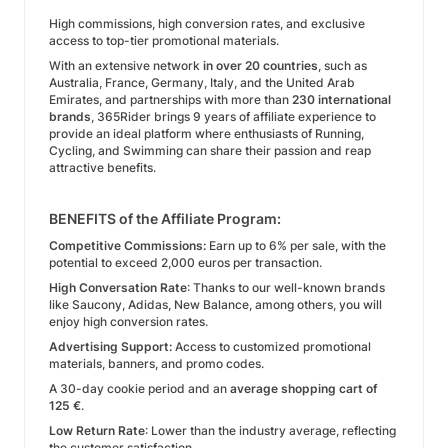
High commissions, high conversion rates, and exclusive
access to top-tier promotional materials.
With an extensive network
in over 20 countries
, such as
Australia, France, Germany, Italy, and the United Arab
Emirates, and partnerships with more than
230 international
brands
, 365Rider brings 9 years of affiliate experience to
provide an ideal platform where enthusiasts of Running,
Cycling, and Swimming can share their passion and reap
attractive benefits.
BENEFITS of the Affiliate Program:
Competitive Commissions:
Earn up to 6% per sale, with the
potential to exceed 2,000 euros per transaction.
High Conversation Rate
: Thanks to our well-known brands
like Saucony, Adidas, New Balance, among others, you will
enjoy high conversion rates.
Advertising Support:
Access to customized promotional
materials, banners, and promo codes.
A 30-day cookie period and an
average shopping cart of
125 €
.
Low Return Rate
: Lower than the industry average, reflecting
the customer satisfaction.