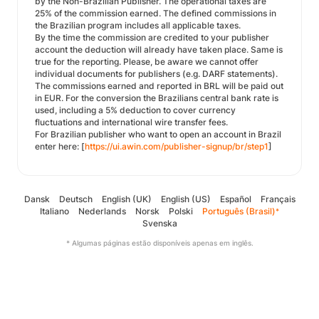
by the Non-Brazilian Publisher. The operational taxes are
25% of the commission earned. The defined commissions in
the Brazilian program includes all applicable taxes.
By the time the commission are credited to your publisher
account the deduction will already have taken place. Same is
true for the reporting. Please, be aware we cannot offer
individual documents for publishers (e.g. DARF statements).
The commissions earned and reported in BRL will be paid out
in EUR. For the conversion the Brazilians central bank rate is
used, including a 5% deduction to cover currency
fluctuations and international wire transfer fees.
For Brazilian publisher who want to open an account in Brazil
enter here: [
https://ui.awin.com/publisher-signup/br/step1
]
Dansk
Deutsch
English (UK)
English (US)
Español
Français
Italiano
Nederlands
Norsk
Polski
Português (Brasil)
*
Svenska
* Algumas páginas estão disponíveis apenas em inglês.