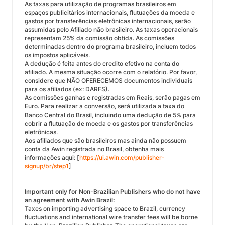
As taxas para utilização de programas brasileiros em
espaços publicitários internacionais, flutuações da moeda e
gastos por transferências eletrônicas internacionais, serão
assumidas pelo Afiliado não brasileiro. As taxas operacionais
representam 25% da comissão obtida. As comissões
determinadas dentro do programa brasileiro, incluem todos
os impostos aplicáveis.
A dedução é feita antes do credito efetivo na conta do
afiliado. A mesma situação ocorre com o relatório. Por favor,
considere que NÃO OFERECEMOS documentos individuais
para os afiliados (ex: DARFS).
As comissões ganhas e registradas em Reais, serão pagas em
Euro. Para realizar a conversão, será utilizada a taxa do
Banco Central do Brasil, incluindo uma dedução de 5% para
cobrir a flutuação de moeda e os gastos por transferências
eletrônicas.
Aos afiliados que são brasileiros mas ainda não possuem
conta da Awin registrada no Brasil, obtenha mais
informações aqui: [
https://ui.awin.com/publisher-
signup/br/step1
]
Important only for Non-Brazilian Publishers who do not have
an agreement with Awin Brazil:
Taxes on importing advertising space to Brazil, currency
fluctuations and international wire transfer fees will be borne