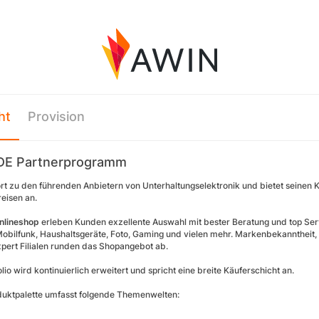
ht
Provision
 DE Partnerprogramm
t zu den führenden Anbietern von Unterhaltungselektronik und bietet seinen 
reisen an.
nlineshop
erleben Kunden exzellente Auswahl mit bester Beratung und top Serv
obilfunk, Haushaltsgeräte, Foto, Gaming und vielen mehr. Markenbekanntheit
pert Filialen runden das Shopangebot ab.
lio wird kontinuierlich erweitert und spricht eine breite Käuferschicht an.
uktpalette umfasst folgende Themenwelten: