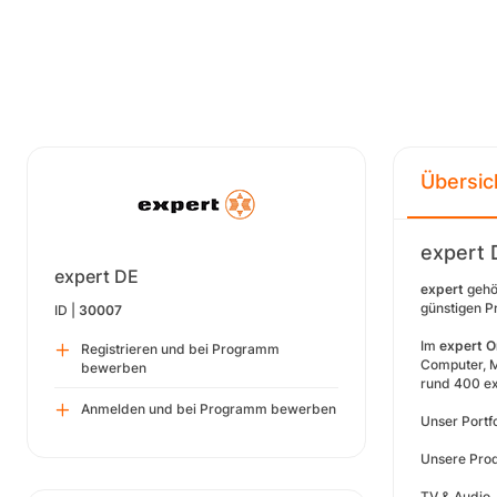
Übersic
expert
expert DE
expert
gehör
günstigen P
ID |
30007
Im
expert O
Registrieren und bei Programm
Computer, M
bewerben
rund 400 ex
Anmelden und bei Programm bewerben
Unser Portfo
Unsere Prod
TV & Audio