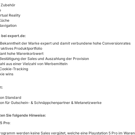
 Zubehör
o
tual Reality
Küche
avigation
e bei expert.de:
 Bekanntheit der Marke expert und damit verbundene hohe Conversionrates
raktives Produktportfolio
tant hohe Warenkorbwert
 Bestätigung der Sales und Auszahlung der Provision
ahl aus einer Vielzahl von Werbemitteln
Cookie-Tracking
kie wins
t:
ion Standard
ion für Gutschein- & Schnäppchenpartner & Metanetzwerke
ten Sie folgende Hinweise:
5 Pro:
rogramm werden keine Sales vergütet, welche eine Playstation 5 Pro im Warenk