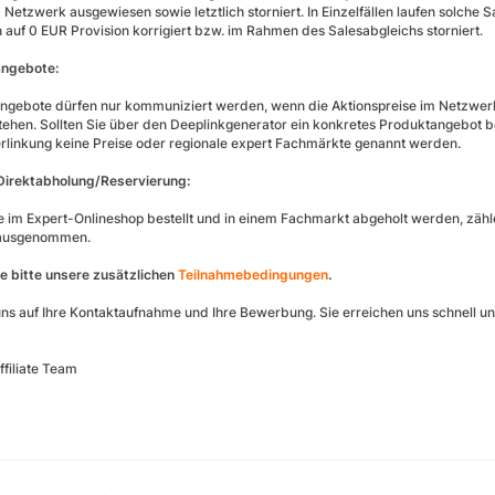
 Netzwerk ausgewiesen sowie letztlich storniert. In Einzelfällen laufen solche 
 auf 0 EUR Provision korrigiert bzw. im Rahmen des Salesabgleichs storniert.
ngebote:
gebote dürfen nur kommuniziert werden, wenn die Aktionspreise im Netzwerk i
tehen. Sollten Sie über den Deeplinkgenerator ein konkretes Produktangebot bew
Verlinkung keine Preise oder regionale expert Fachmärkte genannt werden.
Direktabholung/Reservierung:
ie im Expert-Onlineshop bestellt und in einem Fachmarkt abgeholt werden, zähle
ausgenommen.
e bitte unsere zusätzlichen
Teilnahmebedingungen
.
uns auf Ihre Kontaktaufnahme und Ihre Bewerbung. Sie erreichen uns schnell u
ffiliate Team