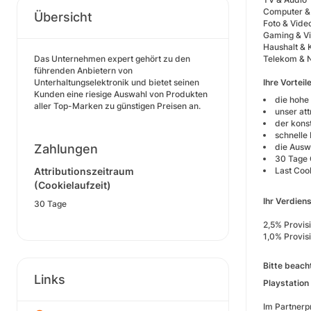
Computer &
Übersicht
Foto & Vide
Gaming & Vir
Haushalt & 
Das Unternehmen expert gehört zu den
Telekom & N
führenden Anbietern von
Unterhaltungselektronik und bietet seinen
Ihre Vorteil
Kunden eine riesige Auswahl von Produkten
die hohe
aller Top-Marken zu günstigen Preisen an.
unser att
der kons
schnelle
Zahlungen
die Ausw
30 Tage 
Attributionszeitraum
Last Coo
(Cookielaufzeit)
Ihr Verdiens
30 Tage
2,5% Provis
1,0% Provis
Bitte beach
Links
Playstation 
Im Partnerp