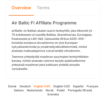
Overview
Terms
Air Baltic FI Affiliate Programme
airBaltic on Baltian alueen suurin lentoyhtiö, joka liikennöi yli
70 kohteeseen eri puolille Baltiaa, Skandinaviaa, Eurooppaa,
Kaukasusta ja Lähi-itää. Upouusista Airbus A220-300 -
koneista koostuva laivastomme on yksi Euroopan
nykyaikaisimmista ja ympäristöystävällisimmistä, minkä
ansiosta matkustajamme voivat lentää vihreämmin.
Teemme yhteistyötä maailman suurimpien lentoyhtiöiden
kanssa, minkä ansiosta voimme tarjota asiakkaillemme
yhteyksiä maailman joka kolkkaan yhdellä ainoalla
varauksella.
Dansk
Deutsch
English (UK)
English (US)
Español
Français
Italiano
Nederlands
Norsk
Polski
Português (Brasil)
Svenska