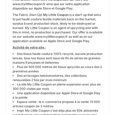
www.mylittlecoupon.fr ainsi que sur notre application
disponible sur Apple Store et Google Play.
The Fabric Start Up!
My Little Coupon
is a start-up that aims
to put haute couture textile materials back on the market,
surplus brand production stock, likely to be destroyed or
burned. My Little Coupon is an agent of upcycling and with
this in mind, no production is purchased. Our offer is available
on our website www.mylittlecoupon.fr as well as on our
application available on Apple Store and Google Play.
Activité de votre site :
Des tissus haute couture 100% recyclé, aucune production
lancée, tous nos tissus sont issus de fin de séries de grandes
maisons françaises et italiennes
Plus de 500 000 mètres de tissus upcyclés au cours des 2
premières années
Des arriavages hebdomadaires, des collections
renouvelées 2 fois par mois minimum
Le site My Little Coupon en pleine expension avec plus de
300 000 visites par mois
Une application disponible sur Apple Store et Google Play
à la pointe
Espace vente : le e-commerce propose à la vente 15 000
articles coupon de 3 mètres
Inspi: My Little Coupon c'est déja plus de 60k abbonnés
sur Instagram, des collaborations constantes avec les plus