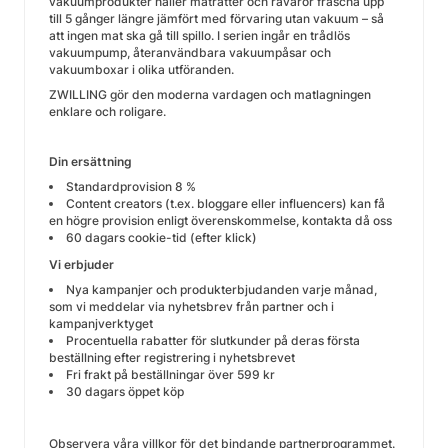
vakuumprodukter håller maträtter och råvaror fräscha upp
till 5 gånger längre jämfört med förvaring utan vakuum – så
att ingen mat ska gå till spillo. I serien ingår en trådlös
vakuumpump, återanvändbara vakuumpåsar och
vakuumboxar i olika utföranden.
ZWILLING gör den moderna vardagen och matlagningen
enklare och roligare.
Din ersättning
Standardprovision 8 %
Content creators (t.ex. bloggare eller influencers) kan få
en högre provision enligt överenskommelse, kontakta då oss
60 dagars cookie-tid (efter klick)
Vi erbjuder
Nya kampanjer och produkterbjudanden varje månad,
som vi meddelar via nyhetsbrev från partner och i
kampanjverktyget
Procentuella rabatter för slutkunder på deras första
beställning efter registrering i nyhetsbrevet
Fri frakt på beställningar över 599 kr
30 dagars öppet köp
Observera våra villkor för det bindande partnerprogrammet.