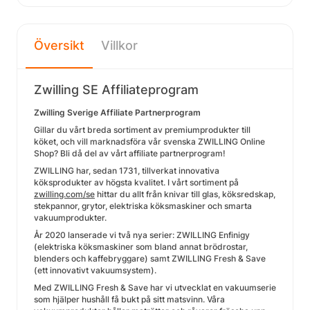
Översikt
Villkor
Zwilling SE Affiliateprogram
Zwilling Sverige Affiliate Partnerprogram
Gillar du vårt breda sortiment av premiumprodukter till
köket, och vill marknadsföra vår svenska ZWILLING Online
Shop? Bli då del av vårt affiliate partnerprogram!
ZWILLING har, sedan 1731, tillverkat innovativa
köksprodukter av högsta kvalitet. I vårt sortiment på
zwilling.com/se
hittar du allt från knivar till glas, köksredskap,
stekpannor, grytor, elektriska köksmaskiner och smarta
vakuumprodukter.
År 2020 lanserade vi två nya serier: ZWILLING Enfinigy
(elektriska köksmaskiner som bland annat brödrostar,
blenders och kaffebryggare) samt ZWILLING Fresh & Save
(ett innovativt vakuumsystem).
Med ZWILLING Fresh & Save har vi utvecklat en vakuumserie
som hjälper hushåll få bukt på sitt matsvinn. Våra